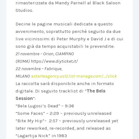
rimasterizzate da Mandy Parnell al Black Saloon
Studios.
Decine le pagine musicali dedicate a questo
avvenimento, soprattutto perchè seguito da due
live vicinissimi di Peter Murphy e David J e di cui
sono già da tempo acquistabili le prevendite:
21 novembre – Orion, CIAMPINO
(ROMA) https://www.diyticket.it/
22 novembre – Fabrique,
MILANO
astarteagency.us12.list-manage.com/…/click
La raccolta sarà disponibile anche in formato
digitale. Di seguito tracklist di “
The Bela
Session
“:
“Bela Lugosi’s Dead” – 9:36
“Some Faces” – 2:29 – previously unreleased
“Bite My Hip”– 2:57 – previously unreleased yet
later reworked, re-recorded, and released as
“Lagartija Nick” in 1983