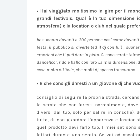
• Hai viaggiato moltissimo in giro per il mond
grandi festivals. Qual è la tua dimensione ide
atmosfera) e la location o club nel quale prefe
ho suonato davanti a 300 persone così come davanti a 
festa, il pubblico si diverte (ed il dj con lui) , suon
emozioni che ti può dare la pista. Ci sono serate talme
dancefloor, rido e ballo con loro. La mia dimensione i
cosa molto difficile, che molti dj spesso trascurano
• E che consigli daresti a un giovane dj che vu
consiglio di seguire la propria strada, cercan
le serate che non faresti normalmente, dove
diversi dal tuo, solo per salire in consolle).
tutto, di non guardare l’apparenza e lasciar st
quel prodotto devi farlo tuo. I miei set sono
fattori durante una serata. Se vai ad ascolt