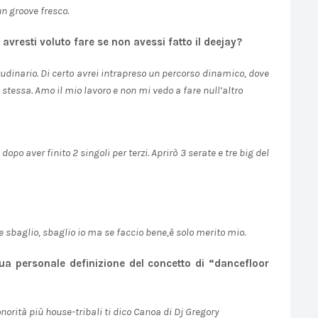
n groove fresco.
avresti voluto fare se non avessi fatto il deejay?
tudinario. Di certo avrei intrapreso un percorso dinamico, dove
tessa. Amo il mio lavoro e non mi vedo a fare null’altro
po aver finito 2 singoli per terzi. Aprirò 3 serate e tre big del
Se sbaglio, sbaglio io ma se faccio bene,è solo merito mio.
tua personale definizione del concetto di “dancefloor
onorità più house-tribali ti dico Canoa di Dj Gregory