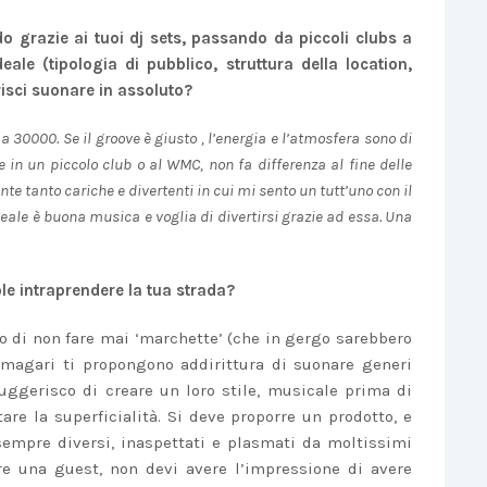
o grazie ai tuoi dj sets, passando da piccoli clubs a
ale (tipologia di pubblico, struttura della location,
risci suonare in assoluto?
30000. Se il groove è giusto , l’energia e l’atmosfera sono di
are in un piccolo club o al WMC, non fa differenza al fine delle
nte tanto cariche e divertenti in cui mi sento un tutt’uno con il
deale è buona musica e voglia di divertirsi grazie ad essa. Una
ole intraprendere la tua strada?
do di non fare mai ‘marchette’ (che in gergo sarebbero
 magari ti propongono addirittura di suonare generi
 Suggerisco di creare un loro stile, musicale prima di
are la superficialità. Si deve proporre un prodotto, e
 sempre diversi, inaspettati e plasmati da moltissimi
are una guest, non devi avere l’impressione di avere