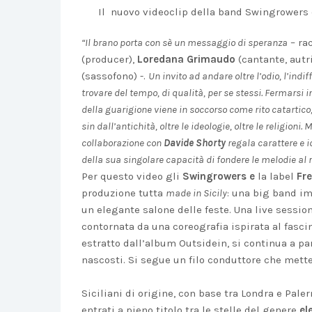
Il nuovo videoclip della band Swingrowers 
“Il brano porta con sè un messaggio di speranza
– ra
(producer),
Loredana Grimaudo
(cantante, autr
(sassofono) -.
Un invito ad andare oltre l’odio, l’indif
trovare del tempo, di qualità, per se stessi. Fermarsi 
della guarigione viene in soccorso come rito catartico,
sin dall’antichità, oltre le ideologie, oltre le religion
collaborazione con
Davide Shorty
regala carattere e id
della sua singolare capacità di fondere le melodie al r
Per questo video gli
Swingrowers e
la label
Fr
produzione tutta
made in Sicily
: una big band im
un elegante salone delle feste. Una live session
contornata da una coreografia ispirata al fasci
estratto dall’album Outsidein, si continua a pa
nascosti. Si segue un filo conduttore che mett
Siciliani di origine, con base tra Londra e Pale
entrati a pieno titolo tra le stelle del genere
el