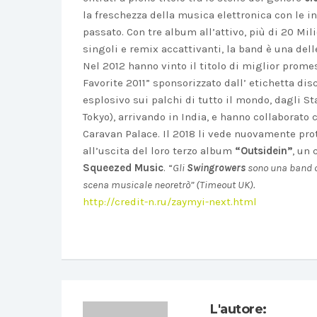
la freschezza della musica elettronica con le in
passato. Con tre album all’attivo, più di 20 Mil
singoli e remix accattivanti, la band è una del
Nel 2012 hanno vinto il titolo di miglior prom
Favorite 2011” sponsorizzato dall’ etichetta di
esplosivo sui palchi di tutto il mondo, dagli St
Tokyo), arrivando in India, e hanno collaborato 
Caravan Palace. Il 2018 li vede nuovamente prot
all’uscita del loro terzo album
“Outsidein”
, un
Squeezed Music
. “
Gli
Swingrowers
sono una band c
scena musicale neoretrò” (Timeout UK).
http://credit-n.ru/zaymyi-next.html
L'autore: