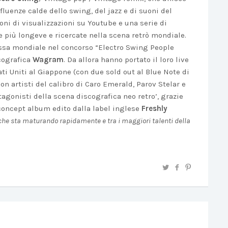
fluenze calde dello swing, del jazz e di suoni del
ioni di visualizzazioni su Youtube e una serie di
le più longeve e ricercate nella scena retrò mondiale.
essa mondiale nel concorso “Electro Swing People
scografica
Wagram
. Da allora hanno portato il loro live
ati Uniti al Giappone (con due sold out al Blue Note di
con artisti del calibro di Caro Emerald, Parov Stelar e
agonisti della scena discografica neo retro’, grazie
 concept album edito dalla label inglese
Freshly
he sta maturando rapidamente e tra i maggiori talenti della