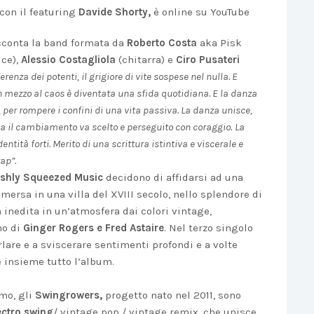
con il featuring
Davide Shorty,
è online su YouTube
cconta la band formata da
Roberto Costa
aka Pisk
ice),
Alessio Costagliola
(chitarra) e
Ciro Pusateri
ferenza dei potenti, il grigiore di vite sospese nel nulla. E
in mezzo al caos è diventata una sfida quotidiana. E la danza
 per rompere i confini di una vita passiva. La danza unisce,
i. Ma il cambiamento va scelto e perseguito con coraggio.
La
entità forti. Merito di una scrittura istintiva e viscerale e
ap”.
eshly Squeezed Music
decidono di affidarsi ad una
mersa in una villa del XVIII secolo, nello splendore di
 inedita in un’atmosfera dai colori vintage,
no di
Ginger Rogers e Fred Astaire
. Nel terzo singolo
rlare e a sviscerare sentimenti profondi e a volte
e insieme tutto l’album.
rmo, gli
Swingrowers,
progetto nato nel 2011, sono
ectro swing
/ vintage pop / vintage remix, che unisce