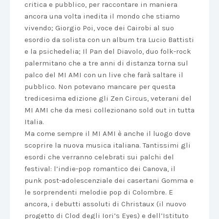
critica e pubblico, per raccontare in maniera
ancora una volta inedita il mondo che stiamo
vivendo; Giorgio Poi, voce dei Cairobi al suo
esordio da solista con un album tra Lucio Battisti
e la psichedelia; Il Pan del Diavolo, duo folk-rock
palermitano che a tre anni di distanza torna sul
palco del MI AMI con un live che farà saltare il
pubblico. Non potevano mancare per questa
tredicesima edizione gli Zen Circus, veterani del
MI AMI che da mesi collezionano sold out in tutta
Italia.
Ma come sempre il MI AMI è anche il luogo dove
scoprire la nuova musica italiana. Tantissimi gli
esordi che verranno celebrati sui palchi del
festival: l’indie-pop romantico dei Canova, il
punk post-adolescenziale dei casertani Gomma e
le sorprendenti melodie pop di Colombre. E
ancora, i debutti assoluti di Christaux (il nuovo
progetto di Clod degli Iori’s Eyes) e dell’Istituto