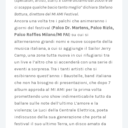
(spettatori, artisti, staff). E come diciamo dal 2005: e se
ci scappa qualche bacio tanto meglio” dichiara Stefano
Bottura, direttore del MI AMI Festival.
Ancora una volta tre i palchi che animeranno i
giorni del festival (
Palco Dr. Martens, Palco Rizla,
Palco Raffles Milano/MI FAI
) su cui si
alterneranno grandi nomi e nuove scoperte della
musica italiana, a cui si aggiunge il Sailor Jerry
Camp, una zona tutta nuova in cui rifugiarsi tra
un live e l’altro che si accenderà con una serie di
eventi a sorpresa. Tra i tanti artisti che si
esibiranno quest’anno: i Baustelle, band italiana
che non ha bisogno di presentazioni, che dopo 7
album approda al MI AMI per la prima volta
promettendo uno show indimenticabile tutto da
ballare sulle note dell’ultimo L’amore e la
violenza; Le Luci della Centrale Elettrica, poeta
indiscusso della sua generazione che porta al
festival il suo ultimo Terra, un disco amato da