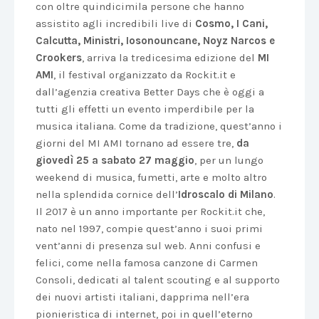
con oltre quindicimila persone che hanno
assistito agli incredibili live di
Cosmo, I Cani,
Calcutta, Ministri, Iosonouncane, Noyz Narcos e
Crookers
, arriva la tredicesima edizione del
MI
AMI
, il festival organizzato da Rockit.it e
dall’agenzia creativa Better Days che è oggi a
tutti gli effetti un evento imperdibile per la
musica italiana. Come da tradizione, quest’anno i
giorni del MI AMI tornano ad essere tre,
da
giovedì 25 a sabato 27 maggio
, per un lungo
weekend di musica, fumetti, arte e molto altro
nella splendida cornice dell’
Idroscalo di Milano
.
Il 2017 è un anno importante per Rockit.it che,
nato nel 1997, compie quest’anno i suoi primi
vent’anni di presenza sul web. Anni confusi e
felici, come nella famosa canzone di Carmen
Consoli, dedicati al talent scouting e al supporto
dei nuovi artisti italiani, dapprima nell’era
pionieristica di internet, poi in quell’eterno