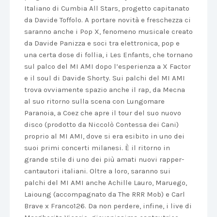
Italiano di Cumbia All Stars, progetto capitanato
da Davide Toffolo. A portare novità e freschezza ci
saranno anche i Pop X, fenomeno musicale creato
da Davide Panizza e soci tra elettronica, pop e
una certa dose di follia, i Les Enfants, che tornano
sul palco del MI AMI dopo l’esperienza a X Factor
e il soul di Davide Shorty. Sui palchi del MI AMI
trova ovviamente spazio anche il rap, da Mecna
al suo ritorno sulla scena con Lungomare
Paranoia, a Coez che apre il tour del suo nuovo
disco (prodotto da Niccolò Contessa dei Cani)
proprio al MI AMI, dove si era esibito in uno dei
suoi primi concerti milanesi. È il ritorno in
grande stile di uno dei più amati nuovi rapper-
cantautori italiani. Oltre a loro, saranno sui
palchi del MI AMI anche Achille Lauro, Maruego,
Laioung (accompagnato da The RRR Mob) e Carl
Brave x Franco126. Da non perdere, infine, i live di