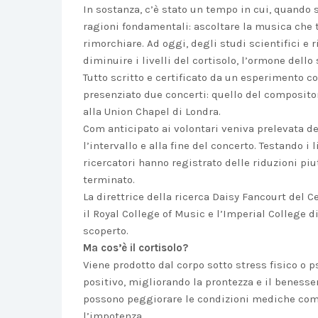
In sostanza, c’è stato un tempo in cui, quando 
ragioni fondamentali: ascoltare la musica che t
rimorchiare. Ad oggi, degli studi scientifici e 
diminuire i livelli del cortisolo, l’ormone dello 
Tutto scritto e certificato da un esperimento c
presenziato due concerti: quello del compositore
alla Union Chapel di Londra.
Com anticipato ai volontari veniva prelevata de
l’intervallo e alla fine del concerto. Testando i 
ricercatori hanno registrato delle riduzioni piu
terminato.
La direttrice della ricerca Daisy Fancourt del 
il Royal College of Music e l’Imperial College d
scoperto.
Ma cos’è il cortisolo?
Viene prodotto dal corpo sotto stress fisico o p
positivo, migliorando la prontezza e il benesser
possono peggiorare le condizioni mediche come 
l’impotenza.