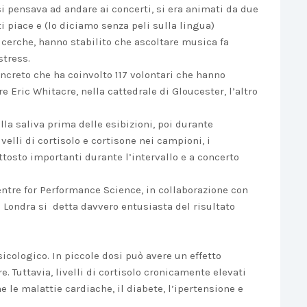
si pensava ad andare ai concerti, si era animati da due
i piace e (lo diciamo senza peli sulla lingua)
ricerche, hanno stabilito che ascoltare musica fa
stress.
oncreto che ha coinvolto 117 volontari che hanno
 Eric Whitacre, nella cattedrale di Gloucester, l’altro
lla saliva prima delle esibizioni, poi durante
livelli di cortisolo e cortisone nei campioni, i
ttosto importanti durante l’intervallo e a concerto
Centre for Performance Science, in collaborazione con
i Londra si detta davvero entusiasta del risultato
sicologico. In piccole dosi può avere un effetto
e. Tuttavia, livelli di cortisolo cronicamente elevati
le malattie cardiache, il diabete, l’ipertensione e