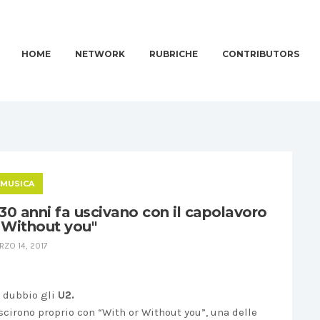
HOME
NETWORK
RUBRICHE
CONTRIBUTORS
MUSICA
 30 anni fa uscivano con il capolavoro
 Without you"
ZO 14, 2017
a dubbio gli
U2.
scirono proprio con “With or Without you”, una delle