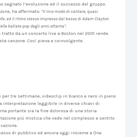
no segnato l’evoluzione ed il successo del gruppo.
nzone, ha affermato:
“Il mio modo di cantare, quasi
rofe, ed il ritmo stesso impresso dal basso di Adam Clayton
elle ballate pop degli anni ottanta”.
 tratto da un concerto live a Boston nel 2001 rende
sta canzone. Così piena e coinvolgente.
i per tre settimane, videoclip in bianco e nero in pieno
 interpretazione leggibile in diverse chiavi di
tema portante sia la fine dolorosa di una storia
retazione più mistica che vede nel complesso e sentito
icazione.
cesso di pubblico ed ancora oggi insieme a One