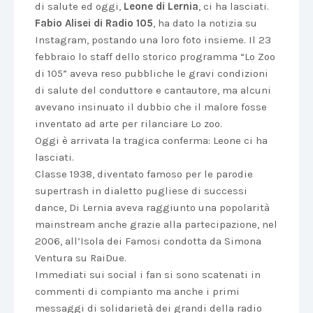
di salute ed oggi,
Leone di Lernia
, ci ha lasciati.
Fabio Alisei di Radio 105
, ha dato la notizia su
Instagram, postando una loro foto insieme. Il 23
febbraio lo staff dello storico programma “Lo Zoo
di 105” aveva reso pubbliche le gravi condizioni
di salute del conduttore e cantautore, ma alcuni
avevano insinuato il dubbio che il malore fosse
inventato ad arte per rilanciare Lo zoo.
Oggi è arrivata la tragica conferma: Leone ci ha
lasciati.
Classe 1938, diventato famoso per le parodie
supertrash in dialetto pugliese di successi
dance, Di Lernia aveva raggiunto una popolarità
mainstream anche grazie alla partecipazione, nel
2006, all’Isola dei Famosi condotta da Simona
Ventura su RaiDue.
Immediati sui social i fan si sono scatenati in
commenti di compianto ma anche i primi
messaggi di solidarietà dei grandi della radio