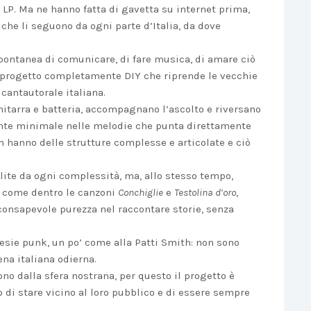
LP. Ma ne hanno fatta di gavetta su internet prima,
che li seguono da ogni parte d’Italia, da dove
 spontanea di comunicare, di fare musica, di amare ciò
n progetto completamente DIY che riprende le vecchie
cantautorale italiana.
chitarra e batteria, accompagnano l’ascolto e riversano
mente minimale nelle melodie che punta direttamente
on hanno delle strutture complesse e articolate e ciò
lite da ogni complessità, ma, allo stesso tempo,
e come dentro le canzoni
Conchiglie
e
Testolina d’oro
,
consapevole purezza nel raccontare storie, senza
oesie punk, un po’ come alla Patti Smith: non sono
na italiana odierna.
no dalla sfera nostrana, per questo il progetto è
 di stare vicino al loro pubblico e di essere sempre