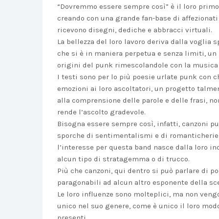
“Dovremmo essere sempre così” è il loro primo 
creando con una grande fan-base di affezionati 
ricevono disegni, dediche e abbracci virtuali.
La bellezza del loro lavoro deriva dalla voglia
che si è in maniera perpetua e senza limiti, u
origini del punk rimescolandole con la musica 
I testi sono per lo più poesie urlate punk con 
emozioni ai loro ascoltatori, un progetto tal
alla comprensione delle parole e delle frasi, n
rende l’ascolto gradevole.
Bisogna essere sempre così, infatti, canzoni pu
sporche di sentimentalismi e di romanticheri
l’interesse per questa band nasce dalla loro in
alcun tipo di stratagemma o di trucco.
Più che canzoni, qui dentro si può parlare di p
paragonabili ad alcun altro esponente della sce
Le loro influenze sono molteplici, ma non vengo
unico nel suo genere, come è unico il loro modo
presenti.