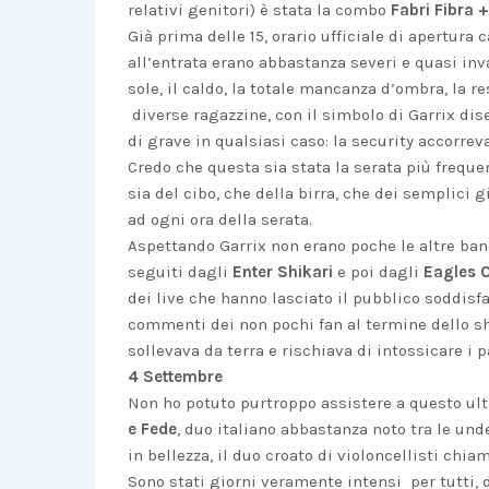
relativi genitori) è stata la combo
Fabri Fibra +
Già prima delle 15, orario ufficiale di apertura c
all’entrata erano abbastanza severi e quasi in
sole, il caldo, la totale mancanza d’ombra, la re
diverse ragazzine, con il simbolo di Garrix dis
di grave in qualsiasi caso: la security accorrev
Credo che questa sia stata la serata più frequen
sia del cibo, che della birra, che dei semplici
ad ogni ora della serata.
Aspettando Garrix non erano poche le altre ban
seguiti dagli
Enter Shikari
e poi dagli
Eagles O
dei live che hanno lasciato il pubblico soddisf
commenti dei non pochi fan al termine dello sh
sollevava da terra e rischiava di intossicare i p
4 Settembre
Non ho potuto purtroppo assistere a questo ult
e Fede
, duo italiano abbastanza noto tra le unde
in bellezza, il duo croato di violoncellisti chi
Sono stati giorni veramente intensi per tutti, 