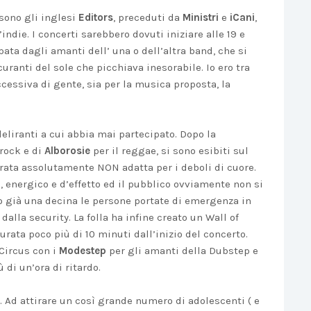
 sono gli inglesi
Editors
, preceduti da
Ministri
e
iCani
,
indie. I concerti sarebbero dovuti iniziare alle 19 e
ata dagli amanti dell’ una o dell’altra band, che si
curanti del sole che picchiava inesorabile. Io ero tra
ccessiva di gente, sia per la musica proposta, la
deliranti a cui abbia mai partecipato. Dopo la
-rock e di
Alborosie
per il reggae, si sono esibiti sul
rata assolutamente NON adatta per i deboli di cuore.
, energico e d’effetto ed il pubblico ovviamente non si
 già una decina le persone portate di emergenza in
dalla security. La folla ha infine creato un Wall of
rata poco più di 10 minuti dall’inizio del concerto.
 Circus con i
Modestep
per gli amanti della Dubstep e
 di un’ora di ritardo.
. Ad attirare un così grande numero di adolescenti ( e