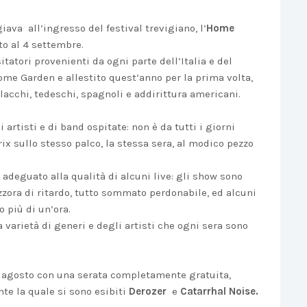
va all’ingresso del festival trevigiano, l’
Home
sto al 4 settembre.
sitatori provenienti da ogni parte dell’Italia e del
me Garden e allestito quest’anno per la prima volta,
lacchi, tedeschi, spagnoli e addirittura americani.
i artisti e di band ospitate: non è da tutti i giorni
ix sullo stesso palco, la stessa sera, al modico pezzo
o adeguato alla qualità di alcuni live: gli show sono
zzora di ritardo, tutto sommato perdonabile, ed alcuni
o più di un’ora.
varietà di generi e degli artisti che ogni sera sono
di agosto con una serata completamente gratuita,
nte la quale si sono esibiti
Derozer
e
Catarrhal Noise.