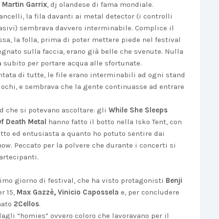
 Martin Garrix
, dj olandese di fama mondiale.
ancelli, la fila davanti ai metal detector (i controlli
vasivi) sembrava davvero interminabile. Complice il
ssa, la folla, prima di poter mettere piede nel festival
egnato sulla faccia, erano già belle che svenute. Nulla
a subito per portare acqua alle sfortunate.
tata di tutte, le file erano interminabili ad ogni stand
 giochi, e sembrava che la gente continuasse ad entrare
d che si potevano ascoltare: gli
While She Sleeps
f Death Metal
hanno fatto il botto nella Isko Tent, con
atto ed entusiasta a quanto ho potuto sentire dai
ow. Peccato per la polvere che durante i concerti si
artecipanti.
imo giorno di festival, che ha visto protagonisti
Benji
r 15,
Max Gazzè, Vinicio Capossela
e, per concludere
amato
2Cellos
.
dagli “homies” ovvero coloro che lavoravano per il