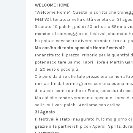
WELCOME HOME
“Welcome Home”. Questa la scritta che troneggia
Festival
, tenutosi nella città veneta dal 31 ago
5 serate, 10 palchi, più di 50 artisti e 88mila vi
mondo: al campeggio del festival, chiamato Ho
ho potuto conoscere diversi stranieri tra cui po
Ma cos’ha di tanto speciale Home Festival?
Innanzitutto il prezzo irrisorio per la quantità d
poter ascoltare Salmo, Fabri Fibra e Martin Garr
di 20 euro o poco più.
C’è però da dire che tale prezzo era se non altr
iniziati fin dal primo giorno con una buona me
di questi, come quello di Fibra, sono durati poc
Ma ciò che rende veramente speciale Home è la 
saliti sui vari palchi. Andiamo con ordine:
31 Agosto
Il festival è stato inaugurato l’ultimo giorno 
grazie alla partnership con Aperol Spritz, dura