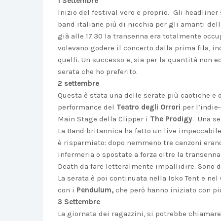
1 Settembre
Inizio del festival vero e proprio. Gli headliner
band italiane più di nicchia per gli amanti dell’
già alle 17:30 la transenna era totalmente occup
volevano godere il concerto dalla prima fila, in
quelli. Un successo e, sia per la quantità non e
serata che ho preferito.
2 settembre
Questa è stata una delle serate più caotiche e 
performance del
Teatro degli Orrori
per l’indie
Main Stage della Clipper i
The Prodigy
. Una se
La Band britannica ha fatto un live impeccabile
è risparmiato: dopo nemmeno tre canzoni erano
infermeria o spostate a forza oltre la transenna 
Death da fare letteralmente impallidire. Sono du
La serata è poi continuata nella Isko Tent e nel
con i
Pendulum,
che però hanno iniziato con più
3 Settembre
La giornata dei ragazzini, si potrebbe chiamare