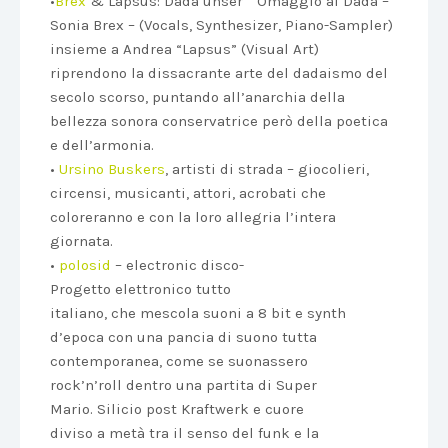
•
Brex
& Lapsus: Dada unser ° Omaggio al Dada –
Sonia Brex – (Vocals, Synthesizer, Piano-Sampler)
insieme a Andrea “Lapsus” (Visual Art)
riprendono la dissacrante arte del dadaismo del
secolo scorso, puntando all’anarchia della
bellezza sonora conservatrice però della poetica
e dell’armonia.
•
Ursino Buskers
, artisti di strada – giocolieri,
circensi, musicanti, attori, acrobati che
coloreranno e con la loro allegria l’intera
giornata.
•
polosid
– electronic disco-
Progetto elettronico tutto
italiano, che mescola suoni a 8 bit e synth
d’epoca con una pancia di suono tutta
contemporanea, come se suonassero
rock’n’roll dentro una partita di Super
Mario. Silicio post Kraftwerk e cuore
diviso a metà tra il senso del funk e la