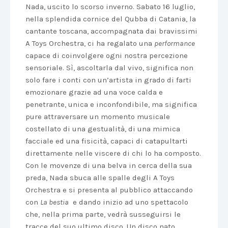
Nada, uscito lo scorso inverno. Sabato 16 luglio,
nella splendida cornice del Qubba di Catania, la
cantante toscana, accompagnata dai bravissimi
A Toys Orchestra, ci ha regalato una
performance
capace di coinvolgere ogni nostra percezione
sensoriale. Sì, ascoltarla dal vivo, significa non
solo fare i conti con un’artista in grado di farti
emozionare grazie ad una voce calda e
penetrante, unica e inconfondibile, ma significa
pure attraversare un momento musicale
costellato di una gestualità, di una mimica
facciale ed una fisicità, capaci di catapultarti
direttamente nelle viscere di chi lo ha composto.
Con le movenze di una belva in cerca della sua
preda, Nada sbuca alle spalle degli A Toys
Orchestra e si presenta al pubblico attaccando
con
La bestia
e dando inizio ad uno spettacolo
che, nella prima parte, vedrà susseguirsi le
tracce del suo ultimo disco. Un disco nato