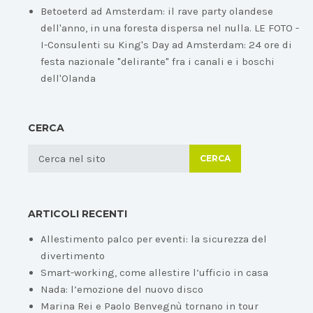
Betoeterd ad Amsterdam: il rave party olandese
dell'anno, in una foresta dispersa nel nulla. LE FOTO -
I-Consulenti
su
King's Day ad Amsterdam: 24 ore di
festa nazionale "delirante" fra i canali e i boschi
dell'Olanda
CERCA
CERCA
ARTICOLI RECENTI
Allestimento palco per eventi: la sicurezza del
divertimento
Smart-working, come allestire l’ufficio in casa
Nada: l’emozione del nuovo disco
Marina Rei e Paolo Benvegnù tornano in tour