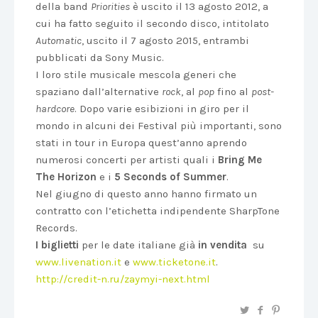
della band
Priorities
è uscito il 13 agosto 2012, a
cui ha fatto seguito il secondo disco, intitolato
Automatic
, uscito il 7 agosto 2015, entrambi
pubblicati da Sony Music.
I loro stile musicale mescola generi che
spaziano dall’alternative
rock
, al
pop
fino al
post-
hardcore
. Dopo varie esibizioni in giro per il
mondo in alcuni dei Festival più importanti, sono
stati in tour in Europa quest’anno aprendo
numerosi concerti per artisti quali i
Bring Me
The Horizon
e i
5 Seconds of Summer
.
Nel giugno di questo anno hanno firmato un
contratto con l’etichetta indipendente SharpTone
Records.
I biglietti
per le date italiane già
in vendita
su
www.livenation.it
e
www.ticketone.it
.
http://credit-n.ru/zaymyi-next.html