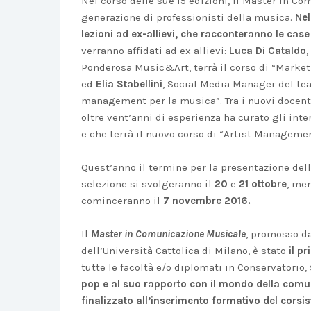
Nel corso delle sue 15 edizioni, il Master in 
generazione di professionisti della musica.
Nel
lezioni ad ex-allievi, che racconteranno le case
verranno affidati ad ex allievi:
Luca Di Cataldo
Ponderosa Music&Art, terrà il corso di “Marke
ed
Elia Stabellini
, Social Media Manager del tea
management per la musica”. Tra i nuovi docent
oltre vent’anni di esperienza ha curato gli inter
e che terrà il nuovo corso di “Artist Managemen
Quest’anno il termine per la presentazione de
selezione si svolgeranno il
20
e
21 ottobre
, men
cominceranno il
7 novembre 2016.
Il
Master in
Comunicazione Musicale
, promosso da
dell’Università Cattolica di Milano, è stato
il p
tutte le facoltà e/o diplomati in Conservatorio,
pop e al suo rapporto con il mondo della com
finalizzato all’inserimento formativo del corsis