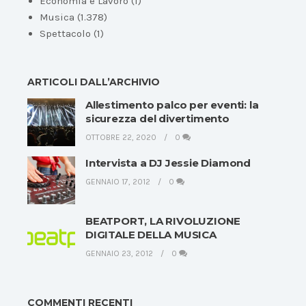
Economia e Lavoro
(1)
Musica
(1.378)
Spettacolo
(1)
ARTICOLI DALL’ARCHIVIO
Allestimento palco per eventi: la
sicurezza del divertimento
OTTOBRE 22, 2020
0
Intervista a DJ Jessie Diamond
GENNAIO 17, 2012
0
BEATPORT, LA RIVOLUZIONE
DIGITALE DELLA MUSICA
GENNAIO 23, 2012
0
COMMENTI RECENTI