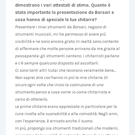
dimostrano i vari attestati di stima. Quanto è
stata importante la presentazione da Borsari e
cosa hanno di speciale le tue chitarre?
Presentare i miei strumenti da Borsari, negozio di
strumenti musicali, mi ha permesso di avere più
visibilità e
​ ​ne sono ancora grato. In realtà sono contento
di affermare che molte persone arrivano da me grazie al
passaparola​:​ gli strumenti cantano​,​​ ​i chitarristi parlano
e c’è sempre qualcuno disposto ad ascoltarli.
​C​i sono tanti altri liutai che lavorano veramente bene​… ​
Non saprei dire cos’hanno ​in più ​le mie chitarre​. Di
sicuro ogni volta che ​inizio ​la costruzione di uno
strumento ​penso a cosa vorrei ​io ​come chitarrista e
cerco di ottenerlo.
Le prime chitarre erano apprezzate
​in particolare per la
cura rivolta alla suonabilità e ​alla ​comodità​. N​egli anni​, ​
con l’esperienza​,​ è arrivato anche il suono.
In più​,​ propongo sia strumenti tradizionali che moderni​,​