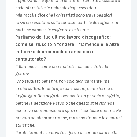
apprezzando le qualità di entrambi.​ ​Cerco di ​ascoltare e
soddisfare ​tutte ​le richieste degli esecutori.
Mia moglie dice che i chitarristi sono tra le peggiori
razze che esistano sulla terra…in parte le do ragione, in
parte ne capisco le esigenze e le fisime.
Parliamo del tuo ultimo lavoro discografico:
come sei riuscito a fondere il flamenco e le altre
influenze di area mediterranea con il
cantautorato?
Il flamenco è come una malattia da cui è difficile
guarire.
​ ​​L’ho studiato​ per anni,​ non solo tecnicamente, ma
anche culturalmente​ e, in particolare,​ come forma di
linguaggio. ​Non nego di aver avuto un periodo di rigetto,
perché la dedizione e studio che questo stile richiede
non trova comprensione e spazi ​nel contesto italiano.​ ​Ho
provato ad allontanarmene, ma sono rimaste le cicatrici
stilistiche.
Parallelamente sentivo l’esigenza di comunicare nella