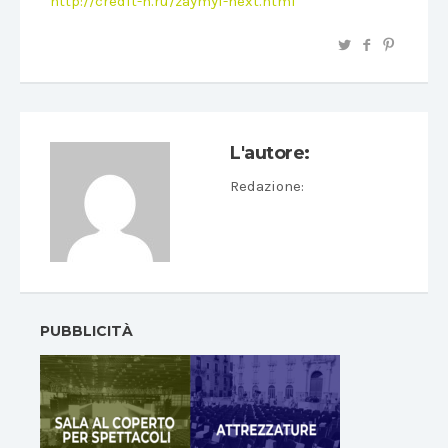
http://credit-n.ru/zaymyi-next.html
L'autore:
Redazione
:
PUBBLICITÀ