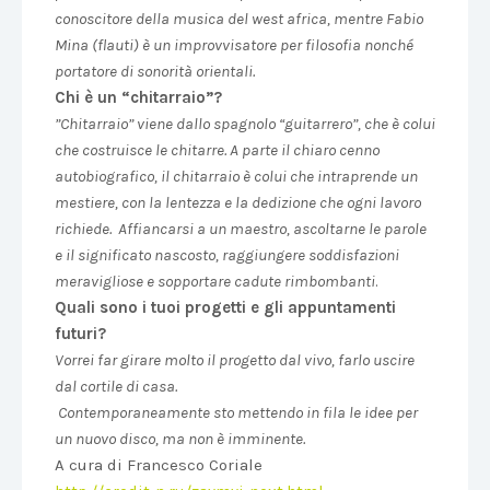
conoscitore della musica del west africa, mentre Fabio
Mina (flauti) è un improvvisatore per filosofia nonché ​
portatore di sonorità orientali.
Chi è un “chitarraio”?
​”Chitarraio” viene dallo spagnolo “guitarrero”, ​che è ​colui
che costruisce le chitarre. A parte il chiaro cenno
autobiografico, il chitarraio ​è colui che intraprende un
mestiere, con la lentezza e la dedizione che ogni ​lavoro
richiede. ​ ​Affiancarsi a un maestro, ascoltarne le parole
e il significato nascosto, raggiungere soddisfazioni
meravigliose e ​sopportare ​cadute rimbombanti
.
Quali sono i tuoi progetti e gli appuntamenti
futuri?
Vorrei far girare molto il progetto dal vivo, farlo uscire
dal cortile di casa.
​ ​Contemporaneamente sto mettendo in fila le idee per
un nuovo disco, ma non è imminente.
A cura di Francesco Coriale