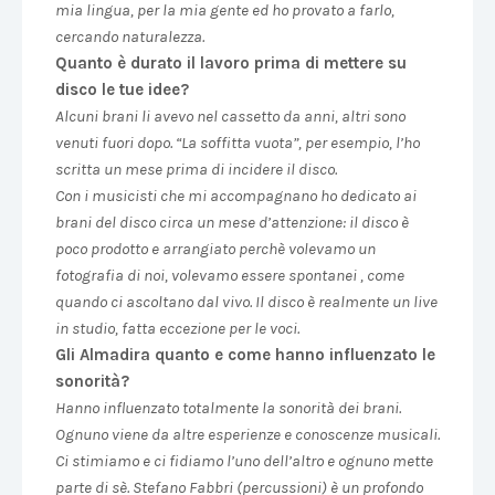
mia lingua, per la mia gente ed ho provato a farlo,
cercando naturalezza.
Quanto è durato il lavoro prima di mettere su
disco le tue idee?
Alcuni brani li avevo nel cassetto da anni, altri sono
venuti fuori dopo. “La soffitta vuota”, per esempio, l’ho
scritta un mese prima di incidere il disco.
​​Con i musicisti che mi accompagnano ho dedicato ai
brani del disco circa un ​mese​ d’attenzione​: il disco è
poco prodotto e arrangiato​ perchè​ volevamo un
fotografia di noi, ​volevamo essere ​spontanei ​, ​come ​
quando ci ascoltano dal vivo. Il disco è realmente un live
in studio, fatta eccezione per le voci.
Gli Almadira quanto e come hanno influenzato le
sonorità?
Hanno influenzato totalmente la sonorità dei brani.
Ognuno viene da altre esperienze e conoscenze musicali.
Ci stimiamo e
​​ci ​​​fidiamo l’uno dell’altro e ​o​gnuno​ ​​mette
parte di sè. Stefano Fabbri (percussioni) è un profondo