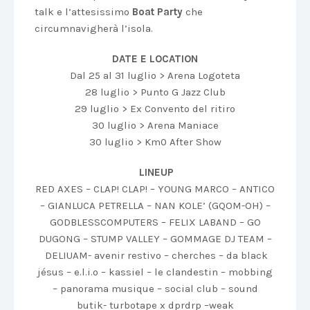
talk e l’attesissimo
Boat Party
che
circumnavigherà l’isola.
DATE E LOCATION
Dal 25 al 31 luglio > Arena Logoteta
28 luglio > Punto G Jazz Club
29 luglio > Ex Convento del ritiro
30 luglio > Arena Maniace
30 luglio > Km0 After Show
LINEUP
RED AXES –
CLAP! CLAP! –
YOUNG MARCO –
ANTICO
–
GIANLUCA PETRELLA
– NAN KOLE’ (GQOM-OH) –
GODBLESSCOMPUTERS –
FELIX LABAND –
GO
DUGONG –
STUMP VALLEY –
GOMMAGE DJ TEAM –
DELIUAM-
avenir restivo –
cherches –
da black
jésus –
e.l.i.o –
kassiel –
le clandestin –
mobbing
–
panorama musique –
social club –
sound
butik-
turbotape x dprdrp –
weak