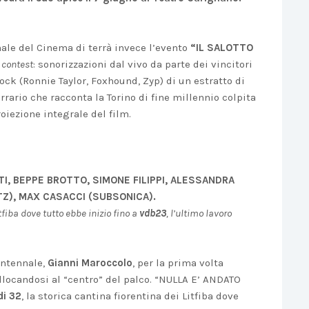
ale del Cinema di terrà invece l’evento
“IL SALOTTO
 contest
: sonorizzazioni dal vivo da parte dei vincitori
ock (Ronnie Taylor, Foxhound, Zyp) di un estratto di
Ferrario che racconta la Torino di fine millennio colpita
oiezione integrale del film.
TI, BEPPE BROTTO, SIMONE FILIPPI, ALESSANDRA
Z), MAX CASACCI (SUBSONICA).
itfiba dove tutto ebbe inizio fino a
vdb23
, l’ultimo lavoro
rentennale,
Gianni Maroccolo
, per la prima volta
locandosi al “centro” del palco. “NULLA E’ ANDATO
di 32
, la storica cantina fiorentina dei Litfiba dove