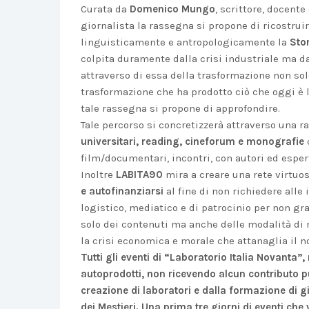
Curata da
Domenico Mungo
, scrittore, docent
giornalista la rassegna si propone di ricostrui
linguisticamente e antropologicamente la
Stor
colpita duramente dalla crisi industriale ma 
attraverso di essa della trasformazione non solo
trasformazione che ha prodotto ciò che oggi è la
tale rassegna si propone di approfondire.
Tale percorso si concretizzerà attraverso una 
universitari, reading, cineforum e monografie
film/documentari, incontri, con autori ed esper
Inoltre
LABITA90
mira a creare una rete virtuosa
e autofinanziarsi
al fine di non richiedere alle
logistico, mediatico e di patrocinio per non gr
solo dei contenuti ma anche delle modalità di r
la crisi economica e morale che attanaglia il n
Tutti gli eventi di “Laboratorio Italia Novanta
autoprodotti, non ricevendo alcun contributo pu
creazione di laboratori e dalla formazione di gi
dei Mestieri. Una prima tre giorni di eventi che 