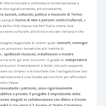
e di Storia Sociale e Letteratura Contemporanea e
re storiograficamente, artisticamente,
ia sociale, culturale, politica e musicale di Torino
,
da sempre
fucina di idee e pensieri contro/culturali,
e
 della città stessa ma dell’Italia intera. Una
 scena culturale, artistica e sociale italiana e che
rassegna stagionale di eventi quali
concerti, convegni
con proiezioni tematiche e/o inedite di
ti,
spettacoli musicali, installazioni e mostre
.
 tra tutti gli enti coinvolti in grado di
autoprodursi
 istituzioni finanziamenti e fondi, ma solo supporto
avare sui bilanci e dimostrare che l’autogestione non
ealizzazione è una strada percorribile per affrontare
ostro Paese.
”, nonostante i patrocini, sono rigorosamente
bblico e privato. Il progetto è impreziosito dalla
ovani stagisti in collaborazione con Altera e Circolo
vedrà il suo apice il
7 giugno
al Teatro Carignano.