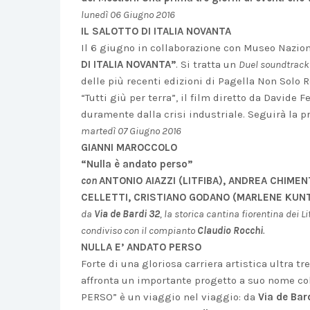
lunedì 06 Giugno 2016
IL SALOTTO DI ITALIA NOVANTA
Il 6 giugno in collaborazione con Museo Nazion
DI ITALIA NOVANTA”
. Si tratta un
Duel soundtrack
delle più recenti edizioni di Pagella Non Solo R
“Tutti giù per terra”, il film diretto da Davide 
duramente dalla crisi industriale. Seguirà la pr
martedì 07 Giugno 2016
GIANNI MAROCCOLO
“Nulla è andato perso”
con
ANTONIO AIAZZI (LITFIBA), ANDREA CHIMEN
CELLETTI, CRISTIANO GODANO (MARLENE KUNT
da
Via de Bardi 32
, la storica cantina fiorentina dei L
condiviso con il compianto
Claudio Rocchi
.
NULLA E’ ANDATO PERSO
Forte di una gloriosa carriera artistica ultra t
affronta un importante progetto a suo nome col
PERSO” è un viaggio nel viaggio: da
Via de Bar