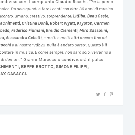
 condiviso con il compianto Claudio Rocchi.
“Per la prima
palco. Da solo quindi a fare i conti con oltre 30 anni di musica
ncontro: umano, creativo, sorprendente
.
Litfiba,
Beau Geste,
reaChimenti, Cristina Donà, Robert Wyatt, Krypton, Carmen
sbedo, Federico Fiumani, Emidio Clementi, Miro Sassolini,
u, Alessandra Celletti
, e molti e molti altri
ancora fino
ad
Rocchi
e al nostro
“
vdb23-nulla è andato perso”. Questo è il
raccontare in musica. E come sempre, non sarò
solo:
verranno a
 e di domani.”
Gianni Maroccolo condividerà il palco
CHIMENTI, BEPPE BROTTO, SIMONE FILIPPI,
AX CASACCI.