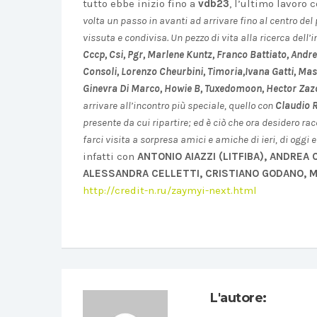
tutto ebbe inizio fino a
vdb23
, l’ultimo lavoro
volta un passo in avanti ad arrivare
fi
no al centro del 
vissuta e condivisa. Un pezzo di vita alla ricerca
dell’
i
Cccp, Csi, Pgr, Marlene Kuntz, Franco Battiato, And
Consoli, Lorenzo Cheurbini, Timoria,Ivana Gatti, Ma
Ginevra Di Marco, Howie B, Tuxedomoon, Hector Zazo
arrivare
all’incontro
più speciale, quello con
Claudio 
presente da cui ripartire; ed è ciò che ora desidero 
farci visita a sorpresa amici e amiche di ieri, di oggi
infatti con
ANTONIO AIAZZI (LITFIBA), ANDREA 
ALESSANDRA CELLETTI, CRISTIANO GODANO, M
http://credit-n.ru/zaymyi-next.html
L'autore: