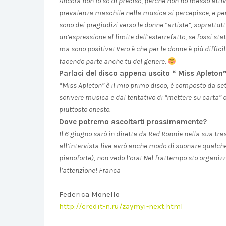
Ancora non lo so di preciso, perché non ho messo atti
prevalenza maschile nella musica si percepisce, e per 
sono dei pregiudizi verso le donne “artiste”, soprattut
un’espressione al limite dell’esterrefatto, se fossi s
ma sono positiva! Vero è che per le donne è più difficil
facendo parte anche tu del genere.
Parlaci del disco appena uscito “ Miss Apleton
“
Miss Apleton” è il mio primo disco, è composto da set
scrivere musica e dal tentativo di “mettere su carta” 
piuttosto onesto.
Dove potremo ascoltarti prossimamente?
Il 6 giugno sarò in diretta da Red Ronnie nella sua tr
all’intervista live avrò anche modo di suonare qualch
pianoforte), non vedo l’ora!
Nel frattempo sto organiz
l’attenzione!
Franca
Federica Monello
http://credit-n.ru/zaymyi-next.html