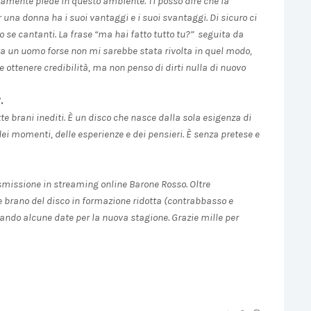
vamente piede in questo ambiente. Ti posso dire che la
una donna ha i suoi vantaggi e i suoi svantaggi. Di sicuro ci
to se cantanti. La frase “ma hai fatto tutto tu?” seguita da
tata un uomo forse non mi sarebbe stata rivolta in quel modo,
e ottenere credibilità, ma non penso di dirti nulla di nuovo
”.
te brani inediti. È un disco che nasce dalla sola esigenza di
dei momenti, delle esperienze e dei pensieri. È senza pretese e
asmissione in streaming online Barone Rosso. Oltre
e brano del disco in formazione ridotta (contrabbasso e
zando alcune date per la nuova stagione.
Grazie mille per