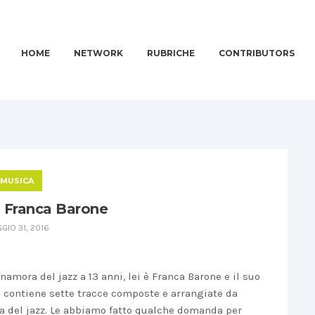
HOME
NETWORK
RUBRICHE
CONTRIBUTORS
MUSICA
 Franca Barone
GIO 31, 2016
nnamora del jazz a 13 anni, lei è Franca Barone e il suo
o contiene sette tracce composte e arrangiate da
ca del jazz. Le abbiamo fatto qualche domanda per