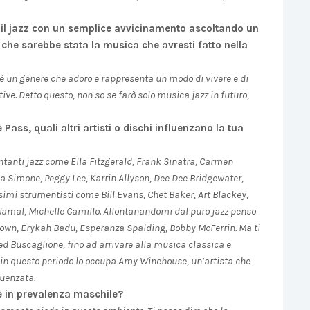
 il jazz con un semplice avvicinamento ascoltando un
che sarebbe stata la musica che avresti fatto nella
z è un genere che adoro e rappresenta un modo di vivere e di
ve. Detto questo, non so se farò solo musica jazz in futuro,
ass, quali altri artisti o dischi influenzano la tua
antanti jazz come Ella Fitzgerald, Frank Sinatra, Carmen
na Simone, Peggy Lee, Karrin Allyson, Dee Dee Bridgewater,
simi strumentisti come Bill Evans, Chet Baker, Art Blackey,
Jamal, Michelle Camillo. Allontanandomi dal puro jazz penso
rown, Erykah Badu, Esperanza Spalding, Bobby McFerrin. Ma ti
red Buscaglione, fino ad arrivare alla musica classica e
te in questo periodo lo occupa Amy Winehouse, un’artista che
luenzata.
e in prevalenza maschile?