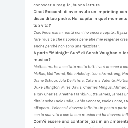
conoscerla meglio, buona lettura.
Ciao! Racconti di aver avuto un imprinting con
disco di tuo padre. Hai capito in quel momento 
tua vita?
Ciao Federica! In realtà non l’ho ancora capito… Il jaz
fare musica che risponde bene alle mie esigenze creati
anche perché non sono una “jazzista”.
A parte “Midnight Sun” di Sarah Vaughan e Joe P
musica?
Moltissimi. Ho ascoltato molto tutti i vari crooner e c
McRae, Mel Tormè, Billie Holiday, Louis Armstrong, Ni
Diane Schuur, Jula De Palma, Caterina Valente. Moltis
Duke Ellington, Miles Davis, Charlies Mingus, Ahmad 
a Ray Charles, Areetha Franklin, Etta James, James B
direi anche Lucio Dalla, Fabio Concato, Paolo Conte, F
all’opera… l’elenco è davvero infinito. Un posto a par
con la sua vita e con la sua musica mi ha davvero inf
Com’è essere una cantante jazz in un ambient