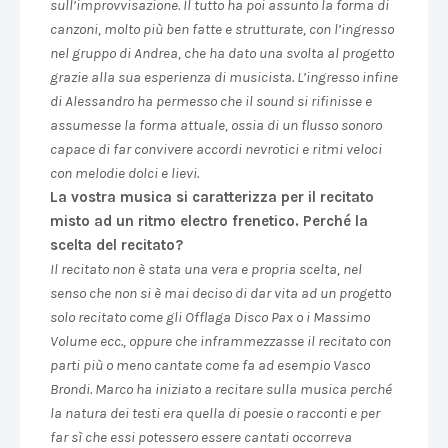
sull’improvvisazione. Il tutto ha poi assunto la forma di
canzoni, molto più ben fatte e strutturate, con l’ingresso
nel gruppo di Andrea, che ha dato una svolta al progetto
grazie alla sua esperienza di musicista. L’ingresso infine
di Alessandro ha permesso che il sound si rifinisse e
assumesse la forma attuale, ossia di un flusso sonoro
capace di far convivere accordi nevrotici e ritmi veloci
con melodie dolci e lievi.
La vostra musica si caratterizza per il recitato
misto ad un ritmo electro frenetico. Perché la
scelta del recitato?
Il recitato non è stata una vera e propria scelta, nel
senso che non si è mai deciso di dar vita ad un progetto
solo recitato come gli Offlaga Disco Pax o i Massimo
Volume ecc., oppure che inframmezzasse il recitato con
parti più o meno cantate come fa ad esempio Vasco
Brondi. Marco ha iniziato a recitare sulla musica perché
la natura dei testi era quella di poesie o racconti e per
far sì che essi potessero essere cantati occorreva