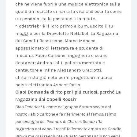
che ne viene fuori è una musica elettronica sulla
quale un recitato ci narra la vita che oscilla come
un pendolo tra la passione e la morte.
“Todestrieb” è il loro primo album, uscito il 13
maggio per la Diavoletto Netlabel. La Ragazzina
dai Capelli Rossi sono: Marco Monaco,
appassionato di letteratura e studente di
filosofia; Fabio Carbone, ingegnere e sound
designer; Andrea Lalli, polistrumentista e
cantautore e infine Alessandro Graciotti,
chitarrista già noto per il progetto di musica
noise-elettronica Aspect Ratio.
Ciao! Domanda di rito per i più curiosi, perché La
ragazzina dai Capelli Rossi?
Ciao Federica! Il nome del gruppo è stato scelto dal
nostro Fabio Carbone e fa riferimento al famosissimo
personaggio dei Peanuts di Charles Schulz : ‘la
ragazzina dai capelli rossi’ follemente amata da Charlie
Brown ma mai raggiunta. Questo personaggio non verrà