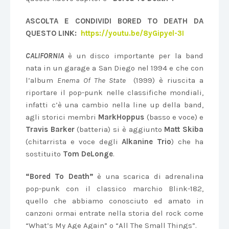
ASCOLTA E CONDIVIDI BORED TO DEATH DA
QUESTO LINK:
https://youtu.be/8yGipyel-3I
CALIFORNIA
è un disco importante per la band
nata in un garage a San Diego nel 1994 e che con
l’album
Enema Of The State
(1999) è riuscita a
riportare il pop-punk nelle classifiche mondiali,
infatti c’è una cambio nella line up della band,
agli storici membri
Mark
Hoppus
(basso e voce) e
Travis
Barker
(batteria) si è aggiunto
Matt
Skiba
(chitarrista e voce degli
Alkanine
Trio
) che ha
sostituito
Tom
DeLonge
.
“Bored To Death”
è una scarica di adrenalina
pop-punk con il classico marchio Blink-182,
quello che abbiamo conosciuto ed amato in
canzoni ormai entrate nella storia del rock come
“What’s My Age Again” o “All The Small Things”.