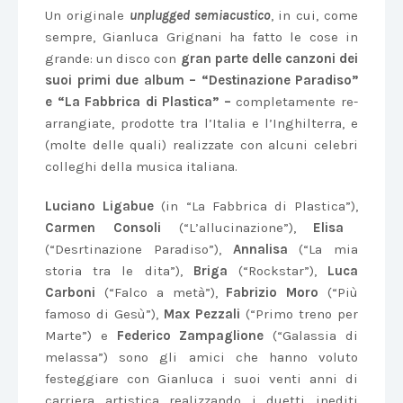
Un originale
unplugged semiacustico
, in cui, come
sempre, Gianluca Grignani ha fatto le cose in
grande: un disco con
gran parte delle canzoni dei
suoi primi due album – “Destinazione Paradiso”
e “La Fabbrica di Plastica” –
completamente re-
arrangiate, prodotte tra l’Italia e l’Inghilterra, e
(molte delle quali) realizzate con alcuni celebri
colleghi della musica italiana.
Luciano
Ligabue
(in “La Fabbrica di Plastica”),
Carmen Consoli
(“L’allucinazione”),
Elisa
(“Desrtinazione Paradiso”),
Annalisa
(“La mia
storia tra le dita”),
Briga
(“Rockstar”),
Luca
Carboni
(“Falco a metà”),
Fabrizio Moro
(“Più
famoso di Gesù”),
Max Pezzali
(“Primo treno per
Marte”) e
Federico Zampaglione
(“Galassia di
melassa”) sono gli amici che hanno voluto
festeggiare con Gianluca i suoi venti anni di
carriera artistica realizzando i duetti inediti