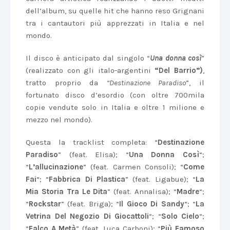
dell’album, su quelle hit che hanno reso Grignani
tra i cantautori più apprezzati in Italia e nel
mondo.
Il disco è anticipato dal singolo “
Una donna così
”
(realizzato con gli italo-argentini
“Del Barrio”)
,
tratto proprio da
“Destinazione Paradiso
”, il
fortunato disco d’esordio (con oltre 700mila
copie vendute solo in Italia e oltre 1 milione e
mezzo nel mondo).
Questa la tracklist completa: “
Destinazione
Paradiso
” (feat. Elisa); “
Una Donna Così
“;
“
L’allucinazione
” (feat. Carmen Consoli); “
Come
Fai
“; “
Fabbrica Di Plastica
” (feat. Ligabue); “
La
Mia Storia Tra Le Dita
” (feat. Annalisa); “
Madre
“;
“
Rockstar
” (feat. Briga); “
Il Gioco Di Sandy
“; “
La
Vetrina Del Negozio Di Giocattoli
“; “
Solo Cielo
“;
“
Falco A Metà
” (feat. Luca Carboni); “
Più Famoso