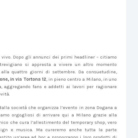
 vivo. Dopo gli annunci dei primi headliner – citiamo
 trevigiano si appresta a vivere un altro momento
alla quattro giorni di settembre. Da consuetudine,
one, in via Tortona 12
, in pieno centro a Milano, in uno
, aggregando fans e addetti ai lavori per ragionare
vità.
dalla società che organizza l’evento in zona Dogana a
iamo orgogliosi di arrivare qui a Milano grazie alla
nico che cura l’allestimento del temporary shop, vero
sign e musica. Ma cureremo anche tutta la parte
lestito un’area ad hoc e proporranno i loro prodotti di