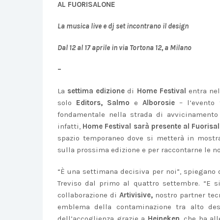
AL FUORISALONE
La musica live e dj set incontrano il design
Dal 12 al 17 aprile in via Tortona 12, a Milano
–
La
settima edizione
di
Home Festival
entra nel
solo
Editors, Salmo
e
Alborosie
– l’evento
fondamentale nella strada di avvicinamento 
infatti,
Home Festival sarà presente al Fuorisal
spazio temporaneo dove si metterà in mostra
sulla prossima edizione e per raccontarne le no
“È una settimana decisiva per noi”, spiegano 
Treviso dal primo al quattro settembre. “E s
collaborazione di
Artivisive,
nostro partner tec
emblema della contaminazione tra alto de
dell’accoglienza grazie a
Heineken
, che ha al