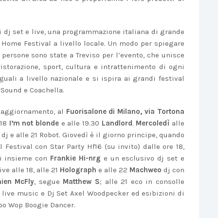
 di dj set e live, una programmazione italiana di grande
 Home Festival a livello locale. Un modo per spiegare
 persone sono state a Treviso per l’evento, che unisce
storazione, sport, cultura e intrattenimento di ogni
ali a livello nazionale e si ispira ai grandi festival
Sound e Coachella.
i aggiornamento, al
Fuorisalone di Milano, via Tortona
 18
I’m not blonde
e alle 19.30
Landlord
.
Mercoledì
alle
dj e alle 21 Robot. Giovedì è il giorno principe, quando
 Festival con Star Party Hf16 (su invito) dalle ore 18,
tti insieme con
Frankie Hi-nrg
e un esclusivo dj set e
ive alle 18, alle 21
Holograph
e alle 22
Machweo
dj con
ien McFly
, segue
Matthew S
; alle 21 eco in consolle
live music e Dj Set Axel Woodpecker ed esibizioni di
Doo Wop Boogie Dancer.