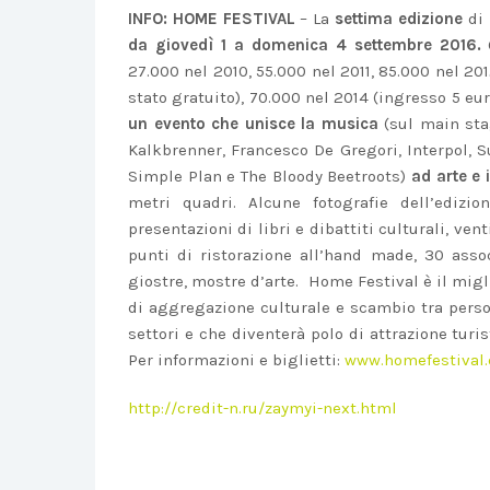
INFO: HOME FESTIVAL
– La
settima edizione
di 
da giovedì 1 a domenica 4 settembre 2016.
27.000 nel 2010, 55.000 nel 2011, 85.000 nel 201
stato gratuito), 70.000 nel 2014 (ingresso 5 eur
un evento che unisce la musica
(sul main stag
Kalkbrenner, Francesco De Gregori, Interpol, Sub
Simple Plan e The Bloody Beetroots)
ad arte e 
metri quadri. Alcune fotografie dell’edizi
presentazioni di libri e dibattiti culturali, ve
punti di ristorazione all’hand made, 30 associ
giostre, mostre d’arte. Home Festival è il migl
di aggregazione culturale e scambio tra pers
settori e che diventerà polo di attrazione turi
Per informazioni e biglietti:
www.homefestival.
http://credit-n.ru/zaymyi-next.html