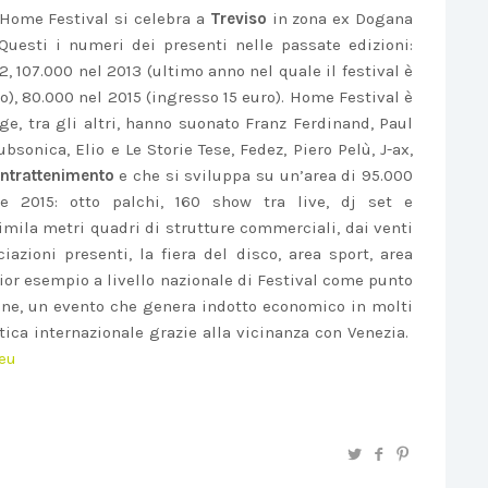
Home Festival si celebra a
Treviso
in zona ex Dogana
Questi i numeri dei presenti nelle passate edizioni:
2, 107.000 nel 2013 (ultimo anno nel quale il festival è
o), 80.000 nel 2015 (ingresso 15 euro). Home Festival è
e, tra gli altri, hanno suonato Franz Ferdinand, Paul
sonica, Elio e Le Storie Tese, Fedez, Piero Pelù, J-ax,
intrattenimento
e che si sviluppa su un’area di 95.000
one 2015: otto palchi, 160 show tra live, dj set e
ntimila metri quadri di strutture commerciali, dai venti
azioni presenti, la fiera del disco, area sport, area
ior esempio a livello nazionale di Festival come punto
one, un evento che genera indotto economico in molti
stica internazionale grazie alla vicinanza con Venezia.
eu