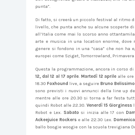
punta”.
Di fatto, si creerà un piccolo festival al ritmo
livello, che punta anche su alcune scoperte di
all’Italia come mai lo scorso anno ottantamila
arte e musica in una location enorme, dove ri
genere si fondono in una “casa” che non ha egu
europei come Sziget, Tomorrowland, Primavera 
Questa la programmazione, ancora in corso d
12, dal 12 al 17 aprile
.
Martedì 12 aprile
alle ore
18.30
Foxhound
live, a seguire
Bruno Belissimo
sono previsti i nuovi annunci della line up del
mentre alle ore 20.30 si torna a far festa tu
quindi Robot alle 22.30.
Venerdì 15
Giorginess
l
Robot e Lex.
Sabato
si inizia alle 17 con
Dam
Ackeejuice Rockers
e alle 22.30 Lex.
Domenica
ballo boogie woogie con la scuola trevigiana 