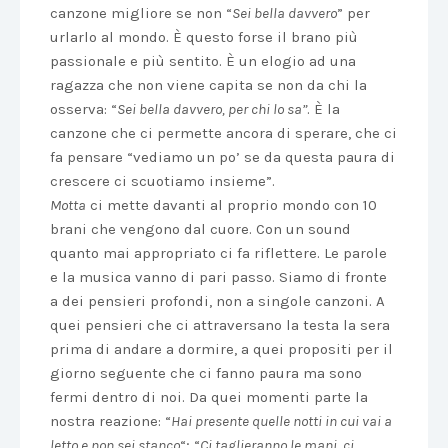
canzone migliore se non “
Sei bella davvero
” per
urlarlo al mondo. È questo forse il brano più
passionale e più sentito. È un elogio ad una
ragazza che non viene capita se non da chi la
osserva: “
Sei bella davvero, per chi lo sa”
. È la
canzone che ci permette ancora di sperare, che ci
fa pensare “vediamo un po’ se da questa paura di
crescere ci scuotiamo insieme”.
Motta
ci mette davanti al proprio mondo con 10
brani che vengono dal cuore. Con un sound
quanto mai appropriato ci fa riflettere. Le parole
e la musica vanno di pari passo. Siamo di fronte
a dei pensieri profondi, non a singole canzoni. A
quei pensieri che ci attraversano la testa la sera
prima di andare a dormire, a quei propositi per il
giorno seguente che ci fanno paura ma sono
fermi dentro di noi. Da quei momenti parte la
nostra reazione: “
Hai presente quelle notti in cui vai a
letto e non sei stanco
“; “
Ci taglieranno le mani, ci