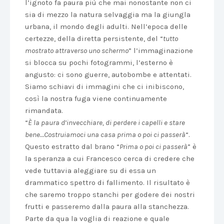
l’ignoto fa paura più che mai nonostante non ci
sia di mezzo la natura selvaggia ma la giungla
urbana, il mondo degli adulti. Nell’epoca delle
certezze, della diretta persistente, del “
tutto
mostrato attraverso uno schermo
” l’immaginazione
si blocca su pochi fotogrammi, l’esterno è
angusto: ci sono guerre, autobombe e attentati.
Siamo schiavi di immagini che ci inibiscono,
così la nostra fuga viene continuamente
rimandata.
“
È la paura d’invecchiare, di perdere i capelli e stare
bene…Costruiamoci una casa prima o poi ci passerà
“.
Questo estratto dal brano “
Prima o poi ci passerà
” è
la speranza a cui Francesco cerca di credere che
vede tuttavia aleggiare su di essa un
drammatico spettro di fallimento. Il risultato è
che saremo troppo stanchi per godere dei nostri
frutti e passeremo dalla paura alla stanchezza.
Parte da qua la voglia di reazione e quale