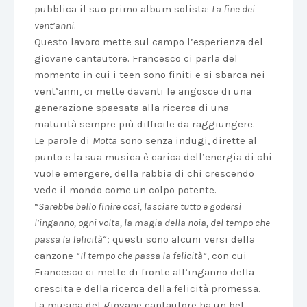
pubblica il suo primo album solista:
La fine dei
vent’anni
.
Questo lavoro mette sul campo l’esperienza del
giovane cantautore. Francesco ci parla del
momento in cui i teen sono finiti e si sbarca nei
vent’anni, ci mette davanti le angosce di una
generazione spaesata alla ricerca di una
maturità sempre più difficile da raggiungere.
Le parole di
Motta
sono senza indugi, dirette al
punto e la sua musica è carica dell’energia di chi
vuole emergere, della rabbia di chi crescendo
vede il mondo come un colpo potente.
“
Sarebbe bello finire così, lasciare tutto e godersi
l’inganno, ogni volta, la magia della noia, del tempo che
passa la felicità
“; questi sono alcuni versi della
canzone “
Il tempo che passa la felicità
“, con cui
Francesco ci mette di fronte all’inganno della
crescita e della ricerca della felicità promessa.
La musica del giovane cantautore ha un bel