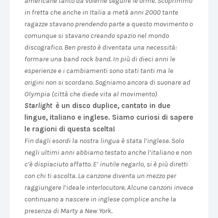
americane tanto da volerne seguire le orme. Scoprimmo
in fretta che anche in Italia a metà anni 2000 tante
ragazze stavano prendendo parte a questo movimento o
comunque si stavano creando spazio nel mondo
discografico. Ben presto è diventata una necessità:
formare una band rock band. In più di dieci anni le
esperienze e i cambiamenti sono stati tanti ma le
origini non si scordano. Sogniamo ancora di suonare ad
Olympia (città che diede vita al movimento)
Starlight
è un disco duplice, cantato in due
lingue, italiano e inglese. Siamo curiosi di sapere
le ragioni di questa scelta!
Fin dagli esordi la nostra lingua è stata l’inglese. Solo
negli ultimi anni abbiamo testato anche l’italiano e non
c’è dispiaciuto affatto. E’ inutile negarlo, si è più diretti
con chi ti ascolta. La canzone diventa un mezzo per
raggiungere l’ideale interlocutore. Alcune canzoni invece
continuano a nascere in inglese complice anche la
presenza di Marty a New York.