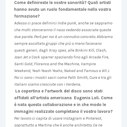
Come definireste le vostre sonorità? Quali artisti
hanno avuto un ruolo fondamentale nella vostra
formazione?
Adesso ci piace definirci Indie punk, anche se sappiamo
che molti storceranno il naso vedendo associate queste
due parole. Però per noi è un connubio concreto. Abbiamo
sempre ascoltato gruppi che più o meno facevano
questi generi, dagli Xray spex, alle Binkini Kill, Clash,
Joan Jet o Cock sparrer spaziando fino agli Arcade Fire,
Santi Gold, Florance and the Machine, Vampire
Weekend, Yeah Yeash Yeahs, Naked and Famous e Alt J.
Poi ci sono i mostri sacri come Patti Smith, Cure e tra gli
italiani siamo cresciute con i Verdena.
La copertina e l’artwork del disco sono stati
affidati all’artista americana Eugenia Loli. Come
è nata questa collaborazione e in che modo le
immagini realizzate completano il vostro lavoro?
Per lavoro ci capita di usare Instagram e Pinterest,
soprattutto a Martina che è anche architetto. Ce ne