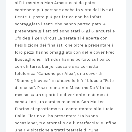
all’Hiroshima Mon Amour così da poter
contenere più persone anche in vista del live di
Dente. Il posto più periferico non ha infatti
scoraggiato i tanti che hanno partecipato. A
presentare gli artisti sono stati Gigi Giancursi e
Ufo degli Zen Circus.La serata si è aperta con
l’esibizione dei finalisti che oltre a presentare i
loro pezzi hanno omaggiato con delle cover Fred
Buscaglione. I Blindur hanno portato sul palco
con chitarra, banjo, cassa e una cornetta
telefonica “Canzone per Alex”, una cover di
“Siamo gli evasi” in chiave folk ‘n’ blues e “Foto
di classe”. P.s.: il cantante Massimo De Vita ha
messo su un siparietto divertente insieme ai
conduttori, un comico mancato. Con Matteo
Fiorino ci spostiamo sul cantautorato alla Lucio
Dalla. Fiorino ci ha presentato “La buona
occasione”, “Lo stornello dell’interfaccia” e infine
una rivisitazione a tratti teatrale di “Una