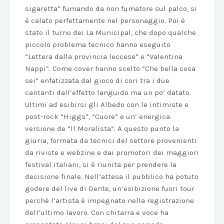
sigaretta” fumando da non fumatore sul palco, si
è calato perfettamente nel personaggio. Poi è
stato il turno dei La Municipal, che dopo qualche
piccolo problema tecnico hanno eseguito
“Lettera dalla provincia leccese” e “Valentina
Nappi”. Come cover hanno scelto “Che bella cosa
sei” enfatizzata dal gioco di cori tra i due
cantanti dall’effetto languido ma un po’ datato.
Ultimi ad esibirsi gli Albedo con le intimiste e
post-rock “Higgs”, “Cuore” e un’ energica
versione de “Il Moralista”. A questo punto la
giuria, formata da tecnici del settore provenienti
da riviste e webzine e dai promotori dei maggiori
festival italiani, si è riunita per prendere la
decisione finale. Nell’attesa il pubblico ha potuto
godere del live di Dente, un’esibizione fuori tour
perché l’artista è impegnato nella registrazione
dell’ultimo lavoro. Con chitarra e voce ha