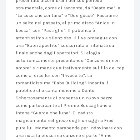
presentato alcuni brani del suo periodo
strumentale, come ci racconta, da “Beato me” a
“Le cose che contano” e “Due gocce”. Facciamo
un salto nel passato, al primo disco “Anice in
bocca”, con “Pastiglie”. Il pubblico è
attentissimo e silenzioso. Il live prosegue con
una “Buon appetito” sussurrata e intonata sul
finale anche dagli spettatori. Si elogia
autoironicamente presentando “Canzone di non
amore” e rimane qualitativamente sul filo del top
come ci dice lui con “Invece tu”. La
romanticissima “Baby Building” incanta il
pubblico che canta insieme a Dente.
Scherzosamente ci presenta un nuovo pezzo
come partecipante al Premio Buscaglione e
intona “Guarda che luna”. E’ caduto
magicamente nel gioco degli omaggi a Fred
pure lui. Momento sarabanda per indovinare con
una nota la prossima canzone e parte “A me