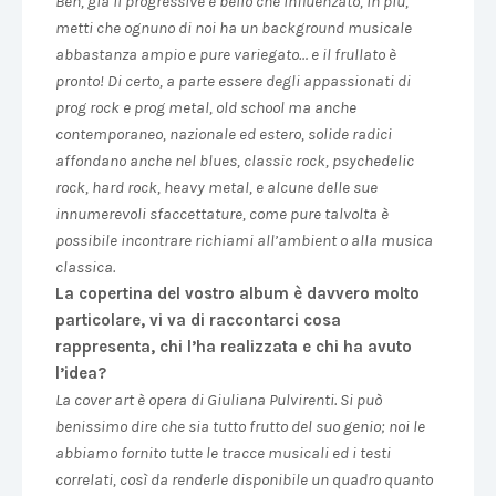
Beh, già il progressive è bello che influenzato, in più,
metti che ognuno di noi ha un background musicale
abbastanza ampio e pure variegato… e il frullato è
pronto! Di certo, a parte essere degli appassionati di
prog rock e prog metal, old school ma anche
contemporaneo, nazionale ed estero, solide radici
affondano anche nel blues, classic rock, psychedelic
rock, hard rock, heavy metal, e alcune delle sue
innumerevoli sfaccettature, come pure talvolta è
possibile incontrare richiami all’ambient o alla musica
classica.
La copertina del vostro album è davvero molto
particolare, vi va di raccontarci cosa
rappresenta, chi l’ha realizzata e chi ha avuto
l’idea?
La cover art è opera di Giuliana Pulvirenti. Si può
benissimo dire che sia tutto frutto del suo genio; noi le
abbiamo fornito tutte le tracce musicali ed i testi
correlati, così da renderle disponibile un quadro quanto