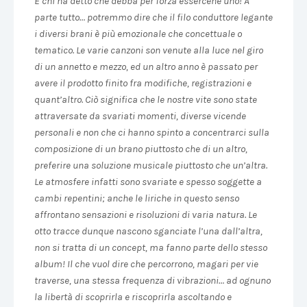
E chi ha detto che debba per forza essercene uno! A
parte tutto… potremmo dire che il filo conduttore legante
i diversi brani è più emozionale che concettuale o
tematico. Le varie canzoni son venute alla luce nel giro
di un annetto e mezzo, ed un altro anno è passato per
avere il prodotto finito fra modifiche, registrazioni e
quant’altro. Ciò significa che le nostre vite sono state
attraversate da svariati momenti, diverse vicende
personali e non che ci hanno spinto a concentrarci sulla
composizione di un brano piuttosto che di un altro,
preferire una soluzione musicale piuttosto che un’altra.
Le atmosfere infatti sono svariate e spesso soggette a
cambi repentini; anche le liriche in questo senso
affrontano sensazioni e risoluzioni di varia natura. Le
otto tracce dunque nascono sganciate l’una dall’altra,
non si tratta di un concept, ma fanno parte dello stesso
album! Il che vuol dire che percorrono, magari per vie
traverse, una stessa frequenza di vibrazioni… ad ognuno
la libertà di scoprirla e riscoprirla ascoltando e