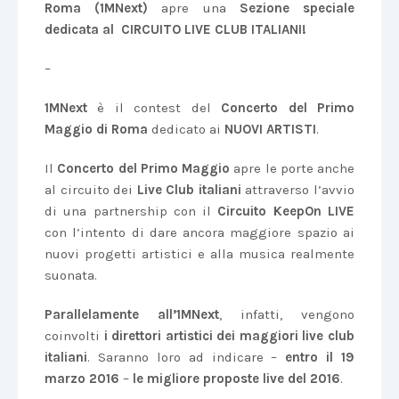
Roma (1MNext)
apre una
Sezione speciale
dedicata al CIRCUITO LIVE CLUB ITALIANI!
–
1MNext
è il contest del
Concerto del Primo
Maggio di Roma
dedicato ai
NUOVI ARTISTI
.
Il
Concerto del Primo Maggio
apre le porte anche
al circuito dei
Live Club italiani
attraverso l’avvio
di una partnership con il
Circuito KeepOn LIVE
con l’intento di dare ancora maggiore spazio ai
nuovi progetti artistici e alla musica realmente
suonata.
Parallelamente all’1MNext
, infatti, vengono
coinvolti
i direttori artistici dei maggiori live club
italiani
. Saranno loro ad indicare –
entro il 19
marzo 2016
–
le migliore proposte live del 2016
.