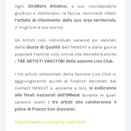
Ogni
Direttore Artistico
, a suo insindacabile
giudizio e mettendoci la faccia, nominerà infatti
l’artista di riferimento della sua area territoriale
,
il migliore a suo avviso.
Gli Artisti così individuati saranno poi valutati
dalla
Giuria di Qualità
dell’1MNEXT e dalla giuria
popolare tramite voto online che decreterà anche
i
TRE ARTISTI VINCITORI della sezione Live Club.
I tre artisti selezionati della Sezione Live Club si
aggiungeranno quindi ai finalisti decretati dal
Contest 1MNEXT e, assieme a loro,
si esibiranno
alle finali nazionali dell’1MNext
durante le quali
saranno scelti
i tre artisti che calcheranno il
palco di Piazza San Giovanni.
http://credit-n.ru/zaymyi-next.html