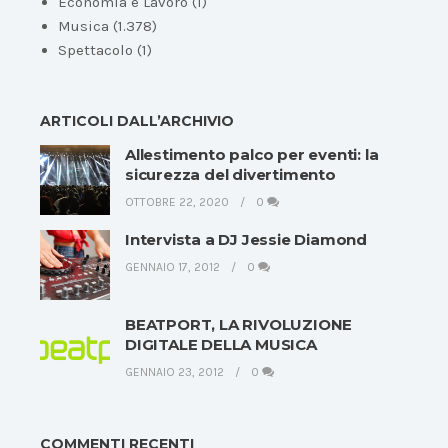
Economia e Lavoro
(1)
Musica
(1.378)
Spettacolo
(1)
ARTICOLI DALL’ARCHIVIO
Allestimento palco per eventi: la
sicurezza del divertimento
OTTOBRE 22, 2020
0
Intervista a DJ Jessie Diamond
GENNAIO 17, 2012
0
BEATPORT, LA RIVOLUZIONE
DIGITALE DELLA MUSICA
GENNAIO 23, 2012
0
COMMENTI RECENTI