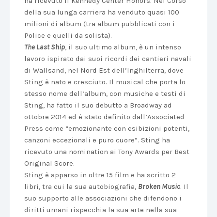
ha ricevuto il Kennedy Center Honors. Nel Corso
della sua lunga carriera ha venduto quasi 100
milioni di album (tra album pubblicati con i
Police e quelli da solista).
The Last Ship
, il suo ultimo album, è un intenso
lavoro ispirato dai suoi ricordi dei cantieri navali
di Wallsand, nel Nord Est dell’Inghilterra, dove
Sting è nato e cresciuto. Il musical che porta lo
stesso nome dell’album, con musiche e testi di
Sting, ha fatto il suo debutto a Broadway ad
ottobre 2014 ed è stato definito dall’Associated
Press come “emozionante con esibizioni potenti,
canzoni eccezionali e puro cuore”. Sting ha
ricevuto una nomination ai Tony Awards per Best
Original Score.
Sting è apparso in oltre 15 film e ha scritto 2
libri, tra cui la sua autobiografia,
Broken Music
. Il
suo supporto alle associazioni che difendono i
diritti umani rispecchia la sua arte nella sua