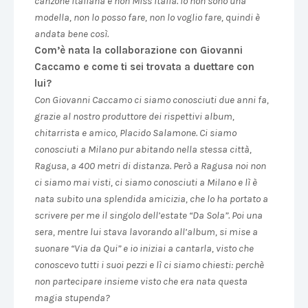
canzone italiana e non Miss Italia. Io non sono una
modella, non lo posso fare, non lo voglio fare, quindi è
andata bene così.
Com’è nata la collaborazione con Giovanni
Caccamo e come ti sei trovata a duettare con
lui?
Con Giovanni Caccamo ci siamo conosciuti due anni fa,
grazie al nostro produttore dei rispettivi album,
chitarrista e amico, Placido Salamone. Ci siamo
conosciuti a Milano pur abitando nella stessa città,
Ragusa, a 400 metri di distanza. Però a Ragusa noi non
ci siamo mai visti, ci siamo conosciuti a Milano e lì è
nata subito una splendida amicizia, che lo ha portato a
scrivere per me il singolo dell’estate “Da Sola”. Poi una
sera, mentre lui stava lavorando all’album, si mise a
suonare “Via da Qui” e io iniziai a cantarla, visto che
conoscevo tutti i suoi pezzi e lì ci siamo chiesti: perchè
non partecipare insieme visto che era nata questa
magia stupenda?