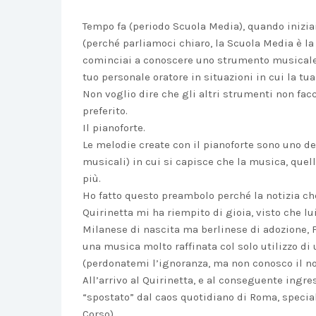
Tempo fa (periodo Scuola Media), quando inizia
(perché parliamoci chiaro, la Scuola Media è la p
cominciai a conoscere uno strumento musicale c
tuo personale oratore in situazioni in cui la tu
Non voglio dire che gli altri strumenti non facc
preferito.
Il pianoforte.
Le melodie create con il pianoforte sono uno de
musicali) in cui si capisce che la musica, quel
più.
Ho fatto questo preambolo perché la notizia che
Quirinetta mi ha riempito di gioia, visto che lu
Milanese di nascita ma berlinese di adozione, 
una musica molto raffinata col solo utilizzo di 
(perdonatemi l’ignoranza, ma non conosco il no
All’arrivo al Quirinetta, e al conseguente ingres
“spostato” dal caos quotidiano di Roma, specialm
Corso).