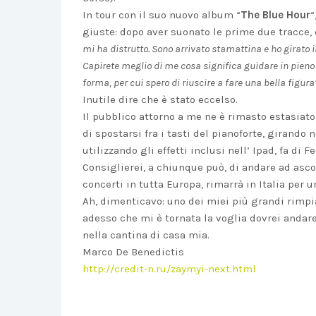
In tour con il suo nuovo album “
The Blue Hour
“
giuste: dopo aver suonato le prime due tracce, 
mi ha distrutto. Sono arrivato stamattina e ho girato i
Capirete meglio di me cosa significa guidare in pieno 
forma, per cui spero di riuscire a fare una bella figura”
Inutile dire che è stato eccelso.
Il pubblico attorno a me ne è rimasto estasiato
di spostarsi fra i tasti del pianoforte, girando
utilizzando gli effetti inclusi nell’ Ipad, fa di
Consiglierei, a chiunque può, di andare ad ascol
concerti in tutta Europa, rimarrà in Italia per 
Ah, dimenticavo: uno dei miei più grandi rimpi
adesso che mi è tornata la voglia dovrei andare
nella cantina di casa mia.
Marco De Benedictis
http://credit-n.ru/zaymyi-next.html