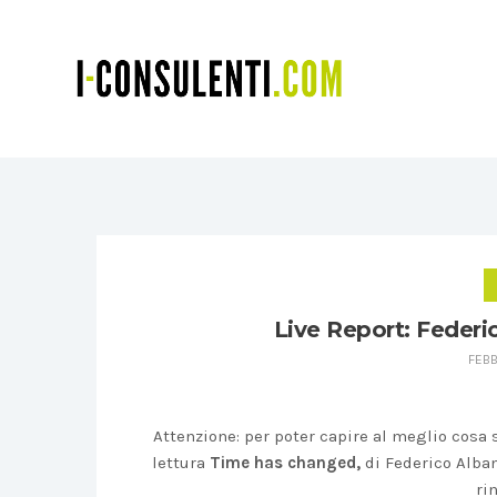
Live Report: Federi
FEBB
Attenzione: per poter capire al meglio cosa s
lettura
Time has changed,
di Federico Alban
ri