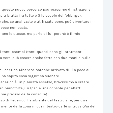
i questo nuovo percorso paurosissimo di istruzione
iù brutta fra tutte e 3 le scuole dell’obbligo),
he, se analizzato e utilizzato bene, può diventare il
a voce non basta.
iano lo stesso, ma parlo di lui perché è il mio
i tanti esempi (tanti quanti sono gli strumenti
la vera, può essere anche fatta con due mani e nulla
 Federico Albanese sarebbe arrivato di lì a poco al
i ha capito cosa significa suonare.
Federico è un pianista eccelso, bravissimo a creare
un pianoforte, un Ipad e una console per effetti
me preciso della consolle).
so di Federico, l’ambiente del teatro si è, per dire,
ente della zona in cui il teatro-caffè si trova (Via del