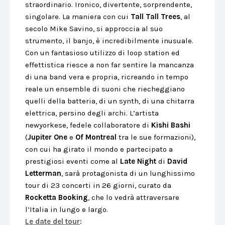
straordinario. Ironico, divertente, sorprendente,
singolare. La maniera con cui
Tall Tall Trees
, al
secolo Mike Savino, si approccia al suo
strumento, il banjo, è incredibilmente inusuale.
Con un fantasioso utilizzo di loop station ed
effettistica riesce a non far sentire la mancanza
di una band vera e propria, ricreando in tempo
reale un ensemble di suoni che riecheggiano
quelli della batteria, di un synth, di una chitarra
elettrica, persino degli archi. L’artista
newyorkese, fedele collaboratore di
Kishi Bashi
(
Jupiter One
e
Of Montreal
tra le sue formazioni),
con cui ha girato il mondo e partecipato a
prestigiosi eventi come al
Late Night
di
David
Letterman
, sarà protagonista di un lunghissimo
tour di 23 concerti in 26 giorni, curato da
Rocketta Booking
, che lo vedrà attraversare
l’Italia in lungo e largo.
Le date del tour
: