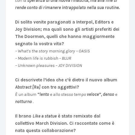
con la
speranza di una nuova rinascita, ma alla fine si
rende conto di rimanere intrappolato nella sua routine.
Di solito venite paragonati a Interpol, Editors e
Joy Division; ma quali sono gli artisti preferiti dei
The Doormen, quelli che hanno maggiormente
segnato la vostra vita?
– What’s the story morning glory – OASIS
– Modern life is rubbish – BLUR
– Unknown pleasures – JOY DIVISION
Ci descrivete l’idea che c’è dietro il nuovo album
Abstract [Ra]
con tre aggettivi?
È un album
“lento
e allo stesso tempo
veloce”, denso
e
notturno
.
Il brano
Like a statue
è stato remixato dal
collettivo March Division. Ci raccontate come è
nata questa collaborazione?