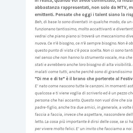
In realtà, quando voi avete cominciato, la musica
abbastanza rappresentati, non solo da MTV, ma
emittenti. Pensate che oggi i talent siano la ri
Beh, di base lo sono diventati in qualche modo, da un c
funzionano tantissimo, molto accattivanti e divertenti
vedrai che piano piano si troverà un meccanismo dive
nuova. Ce n’è bisogno, ce n’è sempre bisogno. Non è o
questo punto di vista c’è poca scelta. Non ci sono tan
nel senso che non hanno lo strumento vocale, ma che
stati e avrebbero anche loro bisogno di alta visibilità.
malati come tutti, anche perchè sono di grandissimo 
“Di me e di te” è il brano che porterete al Fest
E’ nato come nascono tutte le canzoni. In momenti ast
qualcosa e ti viene voglia di scriverlo ed è un pezzo ch
persona che hai accanto. Questo non vuol dire che sia 
padre-figlio, anche tra due amici, in generale, a volte
faccia a faccia, invece che aspettare, nascondere delle
letto. La cosa più importante è dirsi delle cose, se si h
per vivere molto felici. E’ un invito che facciamo a no