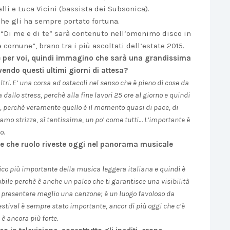
lli e Luca Vicini (bassista dei Subsonica).
 che gli ha sempre portato fortuna.
e “Di me e di te” sarà contenuto nell’omonimo disco in
 comune”, brano tra i più ascoltati dell’estate 2015.
 per voi, quindi immagino che sarà una grandissima
endo questi ultimi giorni di attesa?
ri. E’ una corsa ad ostacoli nel senso che è pieno di cose da
 dallo stress, perchè alla fine lavori 25 ore al giorno e quindi
lco, perchè veramente quello è il momento quasi di pace, di
mo strizza, sì tantissima, un po’ come tutti… L’importante è
o.
e che ruolo riveste oggi nel panorama musicale
co più importante della musica leggera italiana e quindi è
nobile perchè è anche un palco che ti garantisce una visibilità
e presentare meglio una canzone; è un luogo favoloso da
estival è sempre stato importante, ancor di più oggi che c’è
 è ancora più forte.