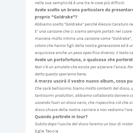
nella sua semplicità è una tra le cose più difficili.
Avete scelto un brano particolare da presentare
proprio “Goldrake”?
Abbiamo scelto “Goldrake” perchè Alessio Caraturo ne
E’ una canzone che ci siamo sempre portati nel cuore e
maniera molto intima una canzone come “Goldrake”, c
coloro che hanno figli della nostra generazione ed è u
acquisisce anche un peso specifico diverso; il testo 
Avete un portafortuna, o qualcosa che porterete
Non c’è un amuleto che esista per azzerare l’ansia. P
detto questo speriamo bene.
A marzo uscirà il vostro nuovo album, cosa puo
Che sarà bellissimo. Siamo molto contenti del disco, 
tantissimi produttori, abbiamo collaborato davvero co
uscendo fuori un disco vario, che rispecchia ciò che s
disco chiave della nostra carriera e non vediamo l’ora
Quando partirete in tour?
Subito dopo l’uscita del disco faremo un tour di instore
Egle Taccia