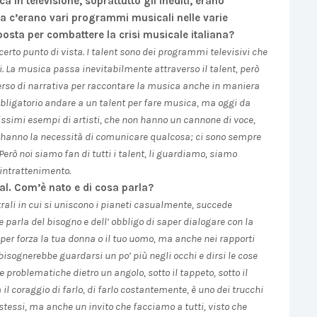
 in televisione, soprattutto gli inediti, erano
 c’erano vari programmi musicali nelle varie
sposta per combattere la crisi musicale italiana?
erto punto di vista. I talent sono dei programmi televisivi che
. La musica passa inevitabilmente attraverso il talent, però
rso di narrativa per raccontare la musica anche in maniera
bbligatorio andare a un talent per fare musica, ma oggi da
tissimi esempi di artisti, che non hanno un cannone di voce,
 hanno la necessità di comunicare qualcosa; ci sono sempre
 Però noi siamo fan di tutti i talent, li guardiamo, siamo
intrattenimento.
ival. Com’è nato e di cosa parla?
rali in cui si uniscono i pianeti casualmente, succede
e parla del bisogno e dell’ obbligo di saper dialogare con la
per forza la tua donna o il tuo uomo, ma anche nei rapporti
 bisognerebbe guardarsi un po’ più negli occhi e dirsi le cose
 problematiche dietro un angolo, sotto il tappeto, sotto il
a il coraggio di farlo, di farlo costantemente, è uno dei trucchi
i stessi, ma anche un invito che facciamo a tutti, visto che