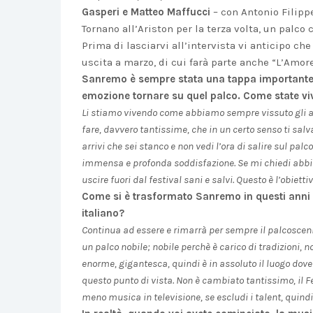
Gasperi e Matteo Maffucci
– con Antonio Filippe
Tornano all’Ariston per la terza volta, un palco
Prima di lasciarvi all’intervista vi anticipo ch
uscita a marzo, di cui farà parte anche “L’Amore
Sanremo è sempre stata una tappa importante
emozione tornare su quel palco. Come state viv
Li stiamo vivendo come abbiamo sempre vissuto gli alt
fare, davvero tantissime, che in un certo senso ti salva
arrivi che sei stanco e non vedi l’ora di salire sul pa
immensa e profonda soddisfazione. Se mi chiedi abbia
uscire fuori dal festival sani e salvi. Questo è l’obiettiv
Come si è trasformato Sanremo in questi anni 
italiano?
Continua ad essere e rimarrà per sempre il palcosceni
un palco nobile; nobile perchè è carico di tradizioni, 
enorme, gigantesca, quindi è in assoluto il luogo dov
questo punto di vista. Non è cambiato tantissimo, il F
meno musica in televisione, se escludi i talent, quindi