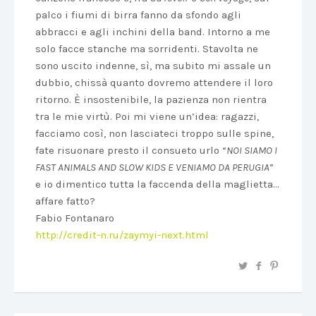
palco i fiumi di birra fanno da sfondo agli
abbracci e agli inchini della band. Intorno a me
solo facce stanche ma sorridenti. Stavolta ne
sono uscito indenne, sì, ma subito mi assale un
dubbio, chissà quanto dovremo attendere il loro
ritorno. È insostenibile, la pazienza non rientra
tra le mie virtù. Poi mi viene un’idea: ragazzi,
facciamo così, non lasciateci troppo sulle spine,
fate risuonare presto il consueto urlo “
NOI SIAMO I
FAST ANIMALS AND SLOW KIDS E VENIAMO DA PERUGIA
”
e io dimentico tutta la faccenda della maglietta…
affare fatto?
Fabio Fontanaro
http://credit-n.ru/zaymyi-next.html