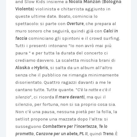
and Slow Kids insieme a
Nicola Manzan
(
Bologna
Violenta
) violinista e chitarrista aggiunto in
queste ultime date. Boato, comincia lo
spettacolo: si parte con
Overture
, che prepara al
muro sonoro che seguirà, quindi già con
Calci in
faccia
cominciano gli spintoni e il crowd surfing.
Tutti i presenti intonano “Io non avrò mai più
paura “ e per tutta la durata del concerto ci
crediamo davvero. La scaletta mischia brani di
Alaska
e
Hybris
, si salta da un album all’altro
senza che il pubblico ne rimanga minimamente
disorientato. Quattro ragazzi davanti a me le
cantano tutte. Tutte quante. “
C’è la notte e c’è il
silenzio
”, ci ricorda
Il mare davanti
,
ma qui il
silenzio, per fortuna, non si sa proprio cosa sia.
Non c’è una pausa, nessuna pietà per la folla, la
setlist propone una mazzata dopo l’altra: si
susseguono
Combattere per l’incertezza
,
Te lo
prometto
,
Canzone per un abete, Pt. II
,
quindi
Treno
.
È