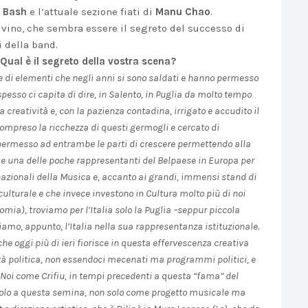
 Bash
e l’attuale sezione fiati di
Manu Chao
.
o vino, che sembra essere il segreto del successo di
i della band.
 Qual è il segreto della vostra scena?
eme di elementi che negli anni si sono saldati e hanno permesso
pesso ci capita di dire, in Salento, in Puglia da molto tempo
 creatività e, con la pazienza contadina, irrigato e accudito il
compreso la ricchezza di questi germogli e cercato di
permesso ad entrambe le parti di crescere permettendo alla
a e una delle poche rappresentanti del Belpaese in Europa per
nazionali della Musica e, accanto ai grandi, immensi stand di
culturale e che invece investono in Cultura molto più di noi
mia), troviamo per l’Italia solo la Puglia –seppur piccola
iamo, appunto, l’Italia nella sua rappresentanza istituzionale.
he oggi più di ieri fiorisce in questa effervescenza creativa
ità politica, non essendoci mecenati ma programmi politici, e
Noi come Crifiu, in tempi precedenti a questa “fama” del
ccolo a questa semina, non solo come progetto musicale ma