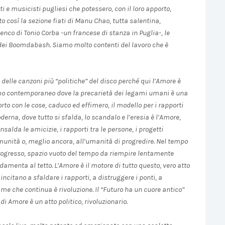
 e musicisti pugliesi che potessero, con il loro apporto,
to così la sezione fiati di Manu Chao, tutta salentina,
menco di Tonio Corba -un francese di stanza in Puglia-, le
 dei Boomdabash. Siamo molto contenti del lavoro che è
elle canzoni più “politiche” del disco perché qui l’Amore è
o contemporaneo dove la precarietà dei legami umani è una
to con le cose, caduco ed effimero, il modello per i rapporti
rna, dove tutto si sfalda, lo scandalo e l’eresia è l’Amore,
alda le amicizie, i rapporti tra le persone, i progetti
unità o, meglio ancora, all’umanità di progredire. Nel tempo
 progresso, spazio vuoto del tempo da riempire lentamente
amenta al tetto. L’Amore è il motore di tutto questo, vero atto
ncitano a sfaldare i rapporti, a distruggere i ponti, a
game che continua è rivoluzione. Il “Futuro ha un cuore antico”
i Amore è un atto politico, rivoluzionario.