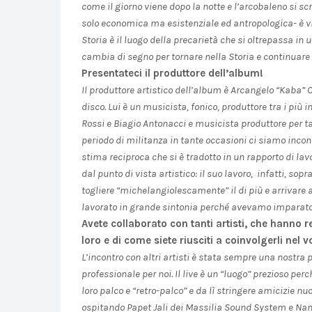
come il giorno viene dopo la notte e l’arcobaleno si scru
solo economica ma esistenziale ed antropologica- è vis
Storia è il luogo della precarietà che si oltrepassa in 
cambia di segno per tornare nella Storia e continuare 
Presentateci il produttore dell’album!
Il produttore artistico dell’album è Arcangelo “Kaba”
disco. Lui è un musicista, fonico, produttore tra i più 
Rossi e Biagio Antonacci e musicista produttore per ta
periodo di militanza in tante occasioni ci siamo incon
stima reciproca che si è tradotto in un rapporto di lav
dal punto di vista artistico: il suo lavoro, infatti, sopr
togliere “michelangiolescamente” il di più e arrivare 
lavorato in grande sintonia perché avevamo imparato 
Avete collaborato con tanti artisti, che hanno r
loro e di come siete riusciti a coinvolgerli nel
L’incontro con altri artisti è stata sempre una nostr
professionale per noi. Il live è un “luogo” prezioso p
loro palco e “retro-palco” e da lì stringere amicizie nuo
ospitando Papet Jali dei Massilia Sound System e Nan