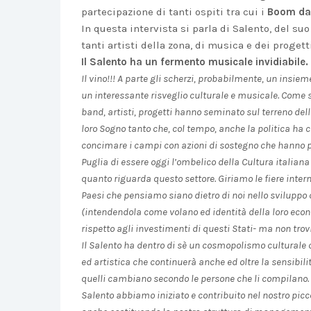
partecipazione di tanti ospiti tra cui i
Boom da
In questa intervista si parla di Salento, del su
tanti artisti della zona, di musica e dei progett
Il Salento ha un fermento musicale invidiabile.
Il vino!!! A parte gli scherzi, probabilmente, un insi
un interessante risveglio culturale e musicale. Come s
band, artisti, progetti hanno seminato sul terreno della
loro Sogno tanto che, col tempo, anche la politica ha 
concimare i campi con azioni di sostegno che hanno 
Puglia di essere oggi l’ombelico della Cultura italian
quanto riguarda questo settore. Giriamo le fiere inter
Paesi che pensiamo siano dietro di noi nello sviluppo 
(intendendola come volano ed identità della loro econo
rispetto agli investimenti di questi Stati- ma non trov
Il Salento ha dentro di sè un cosmopolismo culturale c
ed artistica che continuerà anche ed oltre la sensibil
quelli cambiano secondo le persone che li compilano. 
Salento abbiamo iniziato e contribuito nel nostro pi