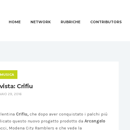
HOME
NETWORK
RUBRICHE
CONTRIBUTORS
MUSICA
vista: Crifiu
AIO 29, 2016
alentina
Crifiu,
che dopo aver conquistato i palchi più
blicato questo nuovo progetto prodotto da
Arcangelo
acci, Modena City Ramblers e che vede la