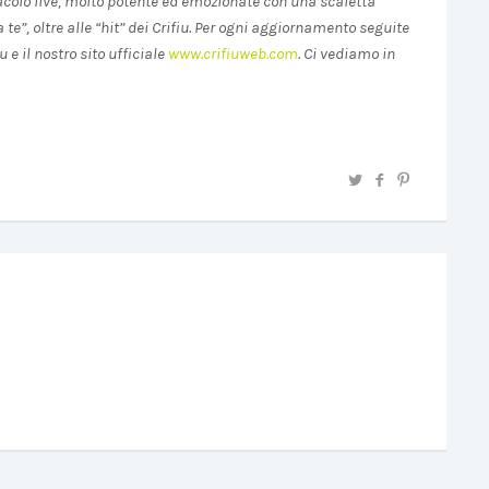
ttacolo live, molto potente ed emozionate con una scaletta
te”, oltre alle “hit” dei Crifiu. Per ogni aggiornamento seguite
 e il nostro sito ufficiale
www.crifiuweb.com
. Ci vediamo in