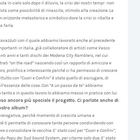
ta in cielo solo dopo il diluvio, la crisi dei nostri tempi -non
ta come possibilità di rinascita, stimolo alla creazione. La
un orizzonte metastorico e simbolico dove la crisi si ribalta e
a farla.
 Cavazzuti con il quale abbiamo lavorato anche al precedente
importanti in Italia, già collaboratore di artisti come Vasco
nti anni e tanti dischi dei Modena City Ramblers, nel cui
trati “on the road” nascendo così un rapporto di amicizia e
oro, prolifico e interessante perché ci ha permesso di crescere
attutto con “Cuori e Confini” è stato quello di asciugare, di
all’essenza delle cose. Con “A un passo da te” abbiamo
tanto e in questo lavoro lo abbiamo messo in pratica con lui.
eso ancora più speciale il progetto. Ci parlate anche di
 vostro album?
a prerogativa, perchè momento di crescita umana e
erché ti permette di conoscere tante persone condividendo con
ve o consolidare le vecchie. E’ stato così per “Cuori e Confini”,
du Popu dei Sud Sound System, per citarne solo due. E’ stato