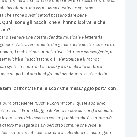
direzione artistica, che è Dilinò in Muro Leccese (Le), che da
nali diventando una vera fucina creativa e operando
ea che anche questi settori possano dare pane.
Quali sono gli ascolti che vi hanno ispirati e che
sivo?
er disegnare una nostra identità musicale e letteraria
enere”, l’attraversamento dei generi: nelle nostre canzoni c’è
mondo, il rock nel suo impatto live elettrico e coinvolgente, il
emplicità all’ascoltatore; c’è l’elettronica e il mondo
ai synth ai flauti, dal bouzouky e ukulele alle chitarre
usicisti porta il suo background per definire lo stile della
he temi affrontate nel disco? Che messaggio porta con
’album precedente “Cuori e Confini” con il quale abbiamo
tanti tra cui il Primo Maggio di Roma in due edizioni) e suonato
rio le emozioni dell’incontro con un pubblico che è sempre più
tra di loro ma legate da un percorso comune che vede la
 dello smarrimento per ritornare a splendere nei nostri giorni: