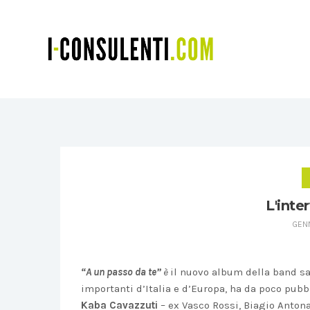
L'inter
GENN
“A un passo da te”
è
il nuovo album della band s
importanti d’Italia e d’Europa, ha da poco pub
Kaba Cavazzuti
– ex Vasco Rossi, Biagio Anton