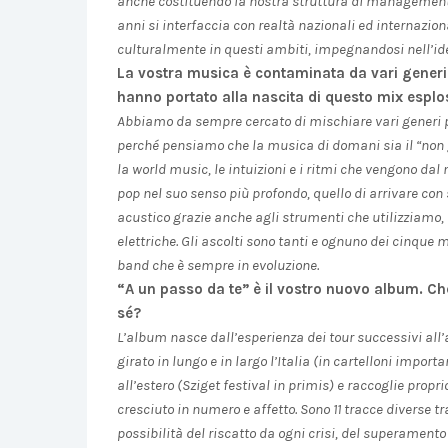
anche costituendo la nostra struttura di management e 
anni si interfaccia con realtà nazionali ed internazio
culturalmente in questi ambiti, impegnandosi nell’id
La vostra musica è contaminata da vari generi. 
hanno portato alla nascita di questo mix esplo
Abbiamo da sempre cercato di mischiare vari generi p
perché pensiamo che la musica di domani sia il “non g
la world music, le intuizioni e i ritmi che vengono dal 
pop nel suo senso più profondo, quello di arrivare con s
acustico grazie anche agli strumenti che utilizziamo, d
elettriche. Gli ascolti sono tanti e ognuno dei cinque m
band che è sempre in evoluzione.
“A un passo da te” è il vostro nuovo album. C
sé?
L’album nasce dall’esperienza dei tour successivi all
girato in lungo e in largo l’Italia (in cartelloni impor
all’estero (Sziget festival in primis) e raccoglie prop
cresciuto in numero e affetto. Sono 11 tracce diverse 
possibilità del riscatto da ogni crisi, del superamento