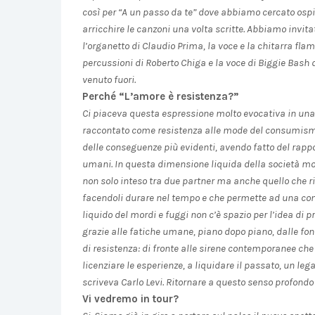
così per “A un passo da te” dove abbiamo cercato ospiti
arricchire le canzoni una volta scritte. Abbiamo invita
l’organetto di Claudio Prima, la voce e la chitarra fla
percussioni di Roberto Chiga e la voce di Biggie Bash
venuto fuori.
Perché “L’amore è resistenza?”
Ci piaceva questa espressione molto evocativa in una d
raccontato come resistenza alle mode del consumism
delle conseguenze più evidenti, avendo fatto del rappor
umani. In questa dimensione liquida della società mode
non solo inteso tra due partner ma anche quello che rins
facendoli durare nel tempo e che permette ad una com
liquido del mordi e fuggi non c’è spazio per l’idea di
grazie alle fatiche umane, piano dopo piano, dalle fond
di resistenza: di fronte alle sirene contemporanee che i
licenziare le esperienze, a liquidare il passato, un le
scriveva Carlo Levi. Ritornare a questo senso profondo d
Vi vedremo in tour?