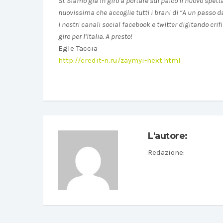
Si. Siamo già in giro a portare sul palco il nuovo spe
nuovissima che accoglie tutti i brani di “A un passo da 
i nostri canali social facebook e twitter digitando crifiu
giro per l’Italia. A presto!
Egle Taccia
http://credit-n.ru/zaymyi-next.html
L'autore:
Redazione
: