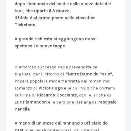
dopo l’annuncio del cast e delle nuove date del
tour, che riparte il 3 marzo.
Il titolo è al primo posto nella classifica
Ticketone.
A grande richiesta si aggiungono nuovi
spettacoli e nuove tappe
Clamoroso successo nella prevendita dei
biglietti per il ritorno di
“Notre Dame de Paris”
,
l’opera popolare moderna tratta dall’omonimo
romanzo di
Victor Hugo
e le cui musiche portano
la firma di
Riccardo Cocciante
, con le liriche di
Luc Plamondon
e la versione italiana di
Pasquale
Panella
.
A meno di un mese dall’annuncio ufficiale del
cast
(che vedrà protagonisti gli interpreti