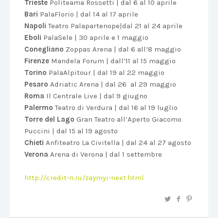
Trieste
Politeama Rossetti | dal 6 al 10 aprile
Bari
PalaFlorio | dal 14 al 17 aprile
Napoli
Teatro Palapartenope|dal 21 al 24 aprile
Eboli
PalaSele | 30 aprile e 1 maggio
Conegliano
Zoppas Arena | dal 6 all’8 maggio
Firenze
Mandela Forum | dall’11 al 15 maggio
Torino
PalaAlpitour | dal 19 al 22 maggio
Pesaro
Adriatic Arena | dal 26 al 29 maggio
Roma
Il Centrale Live | dal 9 giugno
Palermo
Teatro di Verdura | dal 16 al 19 luglio
Torre del Lago
Gran Teatro all’Aperto Giacomo
Puccini | dal 15 al 19 agosto
Chieti
Anfiteatro La Civitella | dal 24 al 27 agosto
Verona
Arena di Verona | dal 1 settembre
http://credit-n.ru/zaymyi-next.html