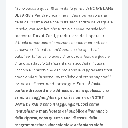
“
Sono passati quasi 18 anni dalla prima di
NOTRE DAME
DE PARIS
a Parigi e circa 14 anni dalla prima romana
della bellissima versione in italiano scritta da Pasquale
Panella, ma sembra che tutto sia accaduto solo ieri”
racconta
David Zard,
produttore dell’opera.
“É
difficile dimenticare l’emozione di quei momenti che
sancivano il trionfo di un’Opera che ha aperto al
pubblico italiano il piacere di andare a Teatro e godere
di uno spettacolo totalizzante, che soddisfa il cuore,
l’occhio e l’orecchio. Al decimo anno di rappresentazioni
erano andate in scena 915 repliche e si erano superati i
2.500.000 di spettatori”
prosegue
Zard
“
È facile
parlare di record ma è difficile definire qualcosa che
sembra irraggiungibile, perché i numeri di NOTRE
DAME DE PARIS sono irraggiungibili, così come
l’entusiasmo manifestato dal pubblico all’annuncio
della ripresa, dopo quattro anni di sosta, della
programmazione. Nonostante le date siano state