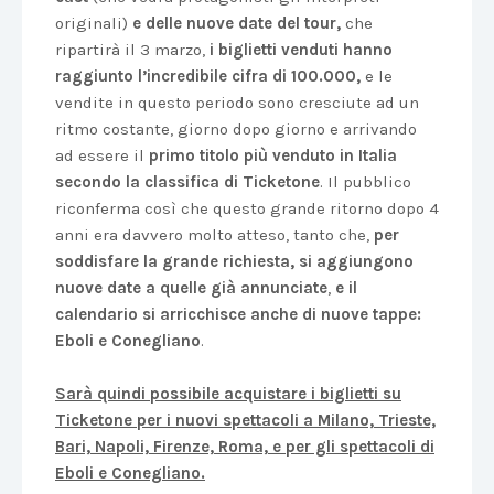
originali)
e delle nuove date del tour,
che
ripartirà il 3 marzo,
i biglietti venduti hanno
raggiunto l’incredibile cifra di 100.000,
e le
vendite in questo periodo sono cresciute ad un
ritmo costante, giorno dopo giorno e arrivando
ad essere il
primo titolo più venduto in Italia
secondo la classifica di Ticketone
. Il pubblico
riconferma così che questo grande ritorno dopo 4
anni era davvero molto atteso, tanto che,
per
soddisfare la grande richiesta, si aggiungono
nuove date a quelle già annunciate
,
e il
calendario si arricchisce anche di nuove tappe:
Eboli
e
Conegliano
.
Sarà quindi possibile acquistare i biglietti su
Ticketone per i nuovi spettacoli a Milano, Trieste,
Bari, Napoli, Firenze, Roma, e per gli spettacoli di
Eboli e Conegliano.