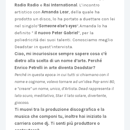
Radio Radio
e
Rai International
. L’incontro
artistico con
Amanda Lear
, della quale ha
prodotto un disco, lo ha portato a duettare con lei
nel singolo
“
Someone else’s eyes
“.
Amanda lo ha
definito ”
il nuovo Peter Gabriel
”, per la
poliedricità dei suoi talenti. Conosciamo meglio
Deadstar in quest’intervista.
Ciao, mi incuriosisce sempre sapere cosa c’è
dietro alla scelta di un nome d’arte. Perché
Enrico Petrelli in arte diventa Deadstar?
Perché in questa epoca in cui tutti si chiamano con il
nome e cognome, volevo tornare ad un’idea Pop-anni 80,
e “creare” un nome, unico, d’Artista. Dead rappresenta il
lato scuro, meditativo, Star il lato solare, divertente,
giocoso.
Ti muovi tra la produzione discografica e la
musica che componi tu, inoltre hai iniziato la
carriera come dj. Ti senti più produttore o