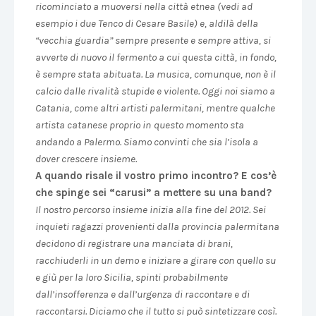
ricominciato a muoversi nella città etnea (vedi ad
esempio i due Tenco di Cesare Basile) e, aldilà della
“vecchia guardia” sempre presente e sempre attiva, si
avverte di nuovo il fermento a cui questa città, in fondo,
è sempre stata abituata. La musica, comunque, non è il
calcio dalle rivalità stupide e violente. Oggi noi siamo a
Catania, come altri artisti palermitani, mentre qualche
artista catanese proprio in
questo momento sta
andando a Palermo. Siamo convinti che sia l’isola a
dover crescere insieme.
A quando risale il vostro primo incontro? E cos’è
che spinge sei “carusi” a mettere su una band?
Il nostro percorso insieme inizia alla fine del 2012. Sei
inquieti ragazzi provenienti dalla provincia palermitana
decidono di registrare una manciata di brani,
racchiuderli in un demo e iniziare a girare con quello su
e giù per la loro Sicilia, spinti probabilmente
dall’insofferenza e dall’urgenza di raccontare e di
raccontarsi. Diciamo che il tutto si può sintetizzare così.