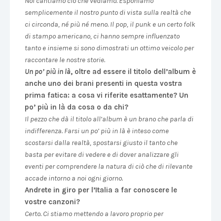
Noi cantiamo ciò che vediamo. Esponiamo
semplicemente il nostro punto di vista sulla realtà che
ci circonda, né più né meno. Il pop, il punk e un certo folk
di stampo americano, ci hanno sempre influenzato
tanto e insieme si sono dimostrati un ottimo veicolo per
raccontare le nostre storie.
Un po’ più in là
, oltre ad essere il titolo dell’album è
anche uno dei brani presenti in questa vostra
prima fatica: a cosa vi riferite esattamente? Un
po’ più in là da cosa o da chi?
Il pezzo che dà il titolo all’album è un brano che parla di
indifferenza. Farsi un po’ più in là è inteso come
scostarsi dalla realtà, spostarsi giusto il tanto che
basta per evitare di vedere e di dover analizzare gli
eventi per comprendere la natura di ciò che di rilevante
accade intorno a noi ogni giorno.
Andrete in giro per l’Italia a far conoscere le
vostre canzoni?
Certo. Ci stiamo mettendo a lavoro proprio per