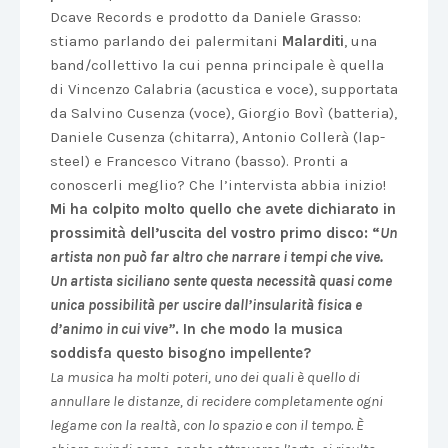
Dcave Records e prodotto da Daniele Grasso:
stiamo parlando dei palermitani
Malarditi
, una
band/collettivo la cui penna principale è quella
di Vincenzo Calabria (acustica e voce), supportata
da Salvino Cusenza (voce), Giorgio Bovì (batteria),
Daniele Cusenza (chitarra), Antonio Collerà (lap-
steel) e Francesco Vitrano (basso). Pronti a
conoscerli meglio? Che l’intervista abbia inizio!
Mi ha colpito molto quello che avete dichiarato in
prossimità dell’uscita del vostro primo disco: “
Un
artista non può far altro che narrare i tempi che vive.
Un artista siciliano sente questa necessità quasi come
unica possibilità per uscire dall’insularità fisica e
d’animo in cui vive”
. In che modo la musica
soddisfa questo bisogno impellente?
La musica ha molti poteri, uno dei quali è quello di
annullare le distanze, di recidere completamente ogni
legame con la realtà, con lo spazio e con il tempo. È