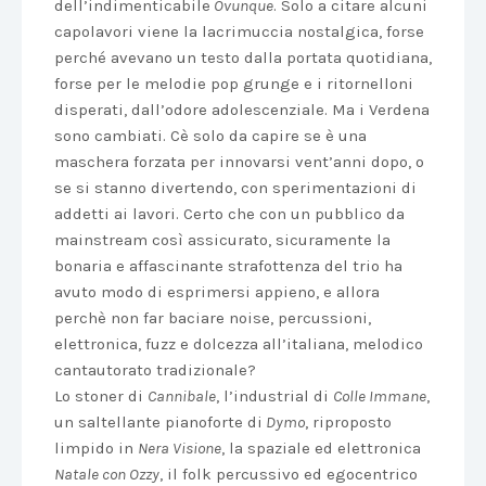
dell’indimenticabile
Ovunque
. Solo a citare alcuni
capolavori viene la lacrimuccia nostalgica, forse
perché avevano un testo dalla portata quotidiana,
forse per le melodie pop grunge e i ritornelloni
disperati, dall’odore adolescenziale. Ma i Verdena
sono cambiati. Cè solo da capire se è una
maschera forzata per innovarsi vent’anni dopo, o
se si stanno divertendo, con sperimentazioni di
addetti ai lavori. Certo che con un pubblico da
mainstream così assicurato, sicuramente la
bonaria e affascinante strafottenza del trio ha
avuto modo di esprimersi appieno, e allora
perchè non far baciare noise, percussioni,
elettronica, fuzz e dolcezza all’italiana, melodico
cantautorato tradizionale?
Lo stoner di
Cannibale
, l’industrial di
Colle Immane
,
un saltellante pianoforte di
Dymo
, riproposto
limpido in
Nera Visione
, la spaziale ed elettronica
Natale con Ozzy
, il folk percussivo ed egocentrico