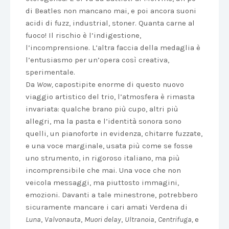
di Beatles non mancano mai, e poi ancora suoni
acidi di fuzz, industrial, stoner. Quanta carne al
fuoco! Il rischio è l’indigestione,
l’incomprensione. L’altra faccia della medaglia è
l’entusiasmo per un’opera così creativa,
sperimentale.
Da
Wow,
capostipite enorme di questo nuovo
viaggio artistico del trio, l’atmosfera è rimasta
invariata: qualche brano più cupo, altri più
allegri, ma la pasta e l’identità sonora sono
quelli, un pianoforte in evidenza, chitarre fuzzate,
e una voce marginale, usata più come se fosse
uno strumento, in rigoroso italiano, ma più
incomprensibile che mai. Una voce che non
veicola messaggi, ma piuttosto immagini,
emozioni. Davanti a tale minestrone, potrebbero
sicuramente mancare i cari amati Verdena di
Luna
,
Valvonauta
,
Muori delay
,
Ultranoia
,
Centrifuga,
e