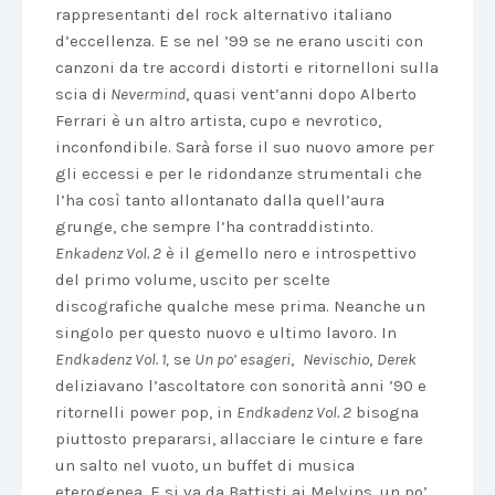
rappresentanti del rock alternativo italiano
d’eccellenza. E se nel ’99 se ne erano usciti con
canzoni da tre accordi distorti e ritornelloni sulla
scia di
Nevermind
, quasi vent’anni dopo Alberto
Ferrari è un altro artista, cupo e nevrotico,
inconfondibile. Sarà forse il suo nuovo amore per
gli eccessi e per le ridondanze strumentali che
l’ha così tanto allontanato dalla quell’aura
grunge, che sempre l’ha contraddistinto.
Enkadenz Vol. 2
è il gemello nero e introspettivo
del primo volume, uscito per scelte
discografiche qualche mese prima. Neanche un
singolo per questo nuovo e ultimo lavoro. In
Endkadenz Vol. 1,
se
Un po’ esageri
,
Nevischio
,
Derek
deliziavano l’ascoltatore con sonorità anni ’90 e
ritornelli power pop, in
Endkadenz Vol. 2
bisogna
piuttosto prepararsi, allacciare le cinture e fare
un salto nel vuoto, un buffet di musica
eterogenea. E si va da Battisti ai Melvins, un po’