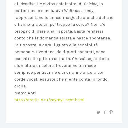
di
Identikit
, i Melvins acidissimi di
Caleido
, la
battistiana e conclusiva
Waltz del bounty,
rappresentano le ennesime gesta eroiche del trio
o hanno tirato un po’ troppo la corda? Non c’è
bisogno di dare una risposta. Basta rendersi
conto che la domanda esiste e nasce spontanea.
La risposta la darà il gusto e la sensibiltà
personale. I Verdena, da dipinti concreti, sono
passati alla pittura astratta. Chissà se, finite le
sfumature di colore, troveranno un modo
semplice per uscirne e ci diranno ancora con
corde vocali esauste che niente conta in fondo,
crolla.
Marco Apri
http://credit-n.ru/zaymyi-next.html