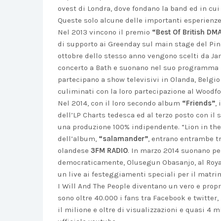
ovest di Londra, dove fondano la band ed in cui
Queste solo alcune delle importanti esperienze 
Nel 2013 vincono il premio
“Best Of British DM
di supporto ai Greenday sul main stage del Pin
ottobre dello stesso anno vengono scelti da J
concerto a Bath e suonano nel suo programma r
partecipano a show televisivi in Olanda, Belgio
culiminati con la loro partecipazione al Woodfor
Nel 2014, con il loro secondo album
“Friends”
,
dell’LP Charts tedesca ed al terzo posto con il
una produzione 100% indipendente. “Lion in th
dell’album,
“salamander”
, entrano entrambe t
olandese
3FM RADIO
. In marzo 2014 suonano pe
democraticamente, Olusegun Obasanjo, al Royal
un live ai festeggiamenti speciali per il matrim
I Will And The People diventano un vero e prop
sono oltre 40.000 i fans tra Facebook e twitter
il milione e oltre di visualizzazioni e quasi 4 