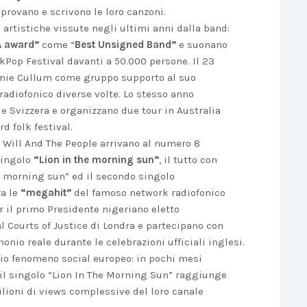
 provano e scrivono le loro canzoni.
artistiche vissute negli ultimi anni dalla band:
A award”
come “
Best Unsigned Band”
e suonano
kPop Festival davanti a 50.000 persone. Il 23
amie Cullum come gruppo supporto al suo
adiofonico diverse volte. Lo stesso anno
 e Svizzera e organizzano due tour in Australia
d folk festival.
 i Will And The People arrivano al numero 8
 singolo
“Lion in the morning sun”
, il tutto con
e morning sun” ed il secondo singolo
ra le
“megahit”
del famoso network radiofonico
r il primo Presidente nigeriano eletto
 Courts of Justice di Londra e partecipano con
onio reale durante le celebrazioni ufficiali inglesi.
rio fenomeno social europeo: in pochi mesi
, il singolo “Lion In The Morning Sun” raggiunge
milioni di views complessive del loro canale