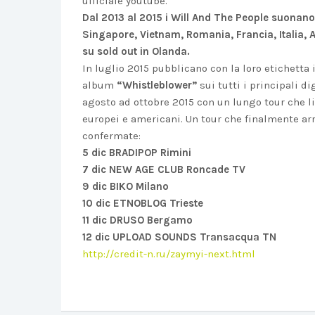
ufficiale youtube.
Dal 2013 al 2015 i Will And The People suonan
Singapore, Vietnam, Romania, Francia, Italia, A
su sold out in Olanda.
In luglio 2015 pubblicano con la loro etichetta
album
“Whistleblower”
sui tutti i principali d
agosto ad ottobre 2015 con un lungo tour che l
europei e americani. Un tour che finalmente arr
confermate:
5 dic BRADIPOP Rimini
7 dic NEW AGE CLUB Roncade TV
9 dic BIKO Milano
10 dic ETNOBLOG Trieste
11 dic DRUSO Bergamo
12 dic UPLOAD SOUNDS Transacqua TN
http://credit-n.ru/zaymyi-next.html