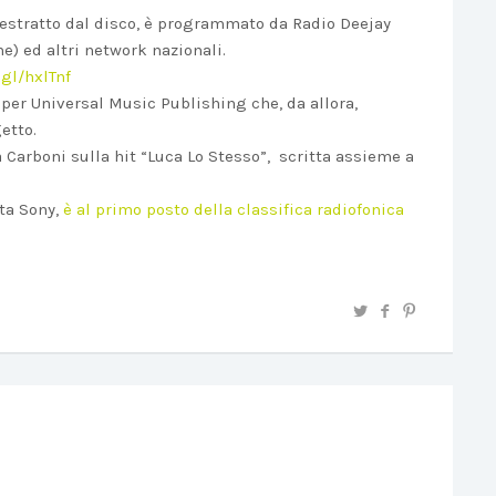
o estratto dal disco, è programmato da Radio Deejay
e) ed altri network nazionali.
.gl/hxlTnf
per Universal Music Publishing che, da allora,
etto.
 Carboni sulla hit “Luca Lo Stesso”, scritta assieme a
tta Sony,
è al primo posto della classifica radiofonica