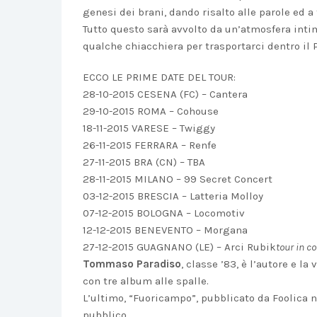
genesi dei brani, dando risalto alle parole ed a
Tutto questo sarà avvolto da un’atmosfera intim
qualche chiacchiera per trasportarci dentro il
ECCO LE PRIME DATE DEL TOUR:
28-10-2015 CESENA (FC) – Cantera
29-10-2015 ROMA – Cohouse
18-11-2015 VARESE – Twiggy
26-11-2015 FERRARA – Renfe
27-11-2015 BRA (CN) – TBA
28-11-2015 MILANO – 99 Secret Concert
03-12-2015 BRESCIA – Latteria Molloy
07-12-2015 BOLOGNA – Locomotiv
12-12-2015 BENEVENTO – Morgana
27-12-2015 GUAGNANO (LE) – Arci Rubik
tour in c
Tommaso Paradiso
, classe ’83, è l’autore e la
con tre album alle spalle.
L’ultimo, “Fuoricampo”, pubblicato da Foolica n
pubblico.