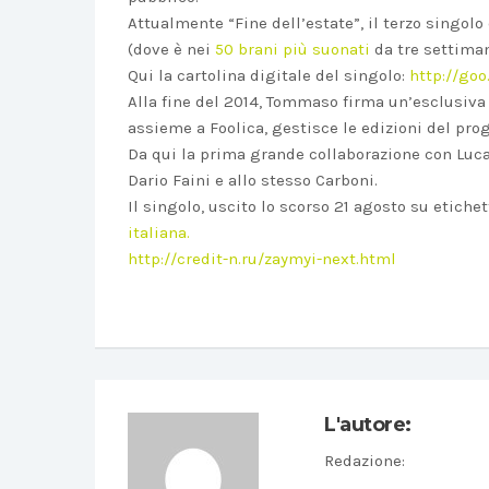
Attualmente “Fine dell’estate”, il terzo singol
(dove è nei
50 brani più suonati
da tre settiman
Qui la cartolina digitale del singolo:
http://goo
Alla fine del 2014, Tommaso firma un’esclusiva 
assieme a Foolica, gestisce le edizioni del prog
Da qui la prima grande collaborazione con Luca
Dario Faini e allo stesso Carboni.
Il singolo, uscito lo scorso 21 agosto su etiche
italiana.
http://credit-n.ru/zaymyi-next.html
L'autore:
Redazione
: