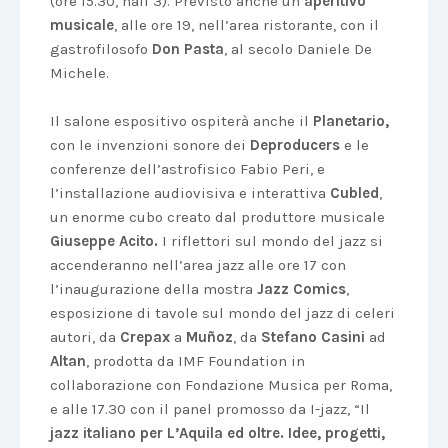
(ore 15.30, hall 3). Previsto anche un
aperitivo
musicale
, alle ore 19, nell’area ristorante, con il
gastrofilosofo
Don Pasta
, al secolo Daniele De
Michele.
Il salone espositivo ospiterà anche il
Planetario,
con le invenzioni sonore dei
Deproducers
e le
conferenze dell’astrofisico Fabio Peri, e
l’installazione audiovisiva e interattiva
Cubled
,
un enorme cubo creato dal produttore musicale
Giuseppe Acito.
I riflettori sul mondo del jazz si
accenderanno nell’area jazz alle ore 17 con
l’inaugurazione della mostra
Jazz Comics
,
esposizione di tavole sul mondo del jazz di celeri
autori, da
Crepax
a
Muñoz
, da
Stefano Casini
ad
Altan
, prodotta da IMF Foundation in
collaborazione con Fondazione Musica per Roma,
e alle 17.30 con il panel promosso da I-jazz, “Il
jazz italiano per L’Aquila ed oltre. Idee, progetti,