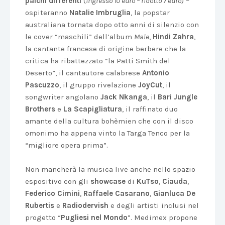
palchi differenti
(
ingresso 10 euro – ridotto 7 euro
) –
ospiteranno
Natalie Imbruglia
, la popstar
australiana tornata dopo otto anni di silenzio con
le cover “maschili” dell’album
Male
,
Hindi Zahra
,
la cantante francese di origine berbere che la
critica ha ribattezzato “la Patti Smith del
Deserto”, il cantautore calabrese
Antonio
Pascuzzo
, il gruppo rivelazione
JoyCut
, il
songwriter angolano
Jack Nkanga
, il
Bari Jungle
Brothers
e
La Scapigliatura
, il raffinato duo
amante della cultura bohèmien che con il disco
omonimo ha appena vinto la Targa Tenco per la
“migliore opera prima”.
Non mancherà la musica live anche nello spazio
espositivo con gli
showcase
di
KuTso
,
Ciauda
,
Federico Cimini
,
Raffaele Casarano
,
Gianluca De
Rubertis
e
Radiodervish
e degli artisti inclusi nel
progetto “
Pugliesi nel Mondo
”. Medimex propone