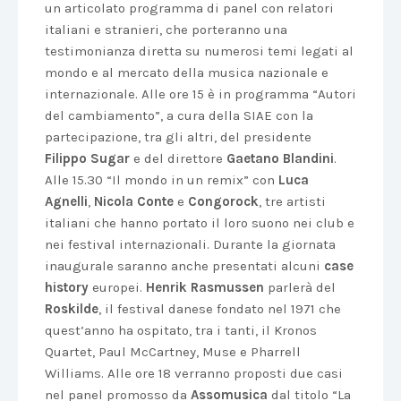
un articolato programma di panel con relatori
italiani e stranieri, che porteranno una
testimonianza diretta su numerosi temi legati al
mondo e al mercato della musica nazionale e
internazionale. Alle ore 15 è in programma “Autori
del cambiamento”, a cura della SIAE con la
partecipazione, tra gli altri, del presidente
Filippo Sugar
e del direttore
Gaetano Blandini
.
Alle 15.30 “Il mondo in un remix” con
Luca
Agnelli
,
Nicola Conte
e
Congorock
, tre artisti
italiani che hanno portato il loro suono nei club e
nei festival internazionali. Durante la giornata
inaugurale saranno anche presentati alcuni
case
history
europei.
Henrik Rasmussen
parlerà del
Roskilde
, il festival danese fondato nel 1971 che
quest’anno ha ospitato, tra i tanti, il Kronos
Quartet, Paul McCartney, Muse e Pharrell
Williams. Alle ore 18 verranno proposti due casi
nel panel promosso da
Assomusica
dal titolo “La