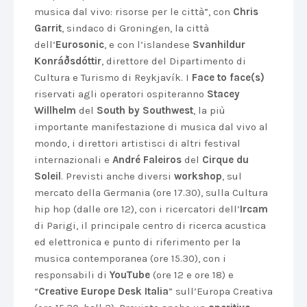
musica dal vivo: risorse per le città”, con
Chris
Garrit
, sindaco di Groningen, la città
dell’
Eurosonic
, e con l’islandese
Svanhildur
Konráðsdóttir
, direttore del Dipartimento di
Cultura e Turismo di Reykjavík. I
Face to face(s)
riservati agli operatori ospiteranno
Stacey
Willhelm
del
South by Southwest
, la più
importante manifestazione di musica dal vivo al
mondo, i direttori artistisci di altri festival
internazionali e
André Faleiros
del
Cirque du
Soleil
. Previsti anche diversi
workshop
, sul
mercato della Germania (ore 17.30), sulla Cultura
hip hop (dalle ore 12), con i ricercatori dell’
Ircam
di Parigi, il principale centro di ricerca acustica
ed elettronica e punto di riferimento per la
musica contemporanea (ore 15.30), con i
responsabili di
YouTube
(ore 12 e ore 18) e
“
Creative Europe Desk Italia
” sull’Europa Creativa