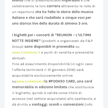
evento
che si preannunciano
imperdibili
e che
celebreranno la loro
carriera
attraverso le note di
un repertorio
che ha fatto la storia della musica
italiana e che sarà riadattato a cinque voci per
uno storico live della durata di almeno 3 ore.
I biglietti per i concerti di “REUNION – L’ULTIMA
NOTTE INSIEME”
(prodotti e organizzati da F&P
Group)
sono disponibili in prevendita
su
www.ticketone.it
e punti di vendita e prevendite
abituali.
Fino ad esaurimento disponibilità (in ogni caso
l’offerta terminerà il 31 gennaio 2016) sarà
acquistabile esclusivamente online
su
www.ticketone.it
la #POOH50 CARD, una card
memorabilia in edizione limitata
che sostituisce
il biglietto, quindi è valida come titolo di
accesso (nel settore acquistato) allo spettacolo, e
dà diritto a
vantaggi
,
sconti
e
convenzioni
(info