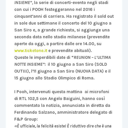
INSIEME”,
la serie di concerti-evento negli stadi
con cui i POOH festeggeranno nel 2016 i
cinquant’anni di carriera. Ha registrato il sold out
in sole due settimane il concerto del 10 giugno a
San Siro e, a grande richiesta, si aggiunge una
seconda data nello stadio milanese (prevendite
aperte da oggi, a partire dalle ore 14.00, su
www.ticketone.it
e prevendite abituali
).
Queste le imperdibili date di “
REUNION – L’ULTIMA
NOTTE INSIEME”
:
il 10 giugno a San Siro
(SOLD
OUT!!!)
,
l’11 giugno a San Siro
(NUOVA DATA)
e il
15 giugno allo Stadio Olimpico di Roma.
I Pooh, intervenuti questa mattina ai microfoni
di RTL 102,5 con Angelo Baiguini, hanno così
commentato la notizia, annunciata in diretta da
Ferdinando Salzano, amministratore delegato di
F&P Group:
«
È ufficiale, la felicità esiste! È riduttivo dire che è una