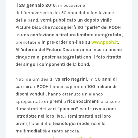
Il 28 gennaio 2016
, in occasione
dell’anniversario dei 50 anni dalla fondazione
della band,
verrà pubblicato un doppio vinile
Picture Disc che raccoglierà 20 “perle” dei POOH
in una
confezione a tiratura limitata autografata,
prenotabile
in pre-order on-line su
www.pooh.it
.
All’interno del Picture Disc saranno inseriti anche
cinque mini poster autografati con il foto ritratto
dei singoli componenti della band.
Nati da un’idea di
Valerio Negrini,
in
50 anni di
carriera
i
POOH
hanno superato i
100 milioni di
dischi venduti
, hanno ottenuto un elenco
spropositato di
premi
e
riconoscimenti
e si sono
dimostrati dei veri
“pionieri”
per le
rivoluzioni
introdotte nei loro live
, i
temi trattati nei loro
brani
, l’uso della
tecnologia moderna
e la
multimedialità
e tanto ancora.