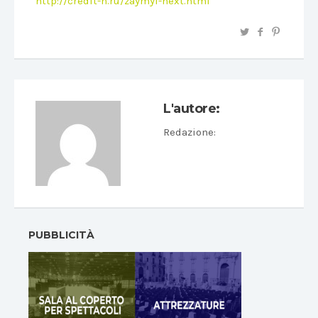
http://credit-n.ru/zaymyi-next.html
L'autore:
Redazione
:
PUBBLICITÀ