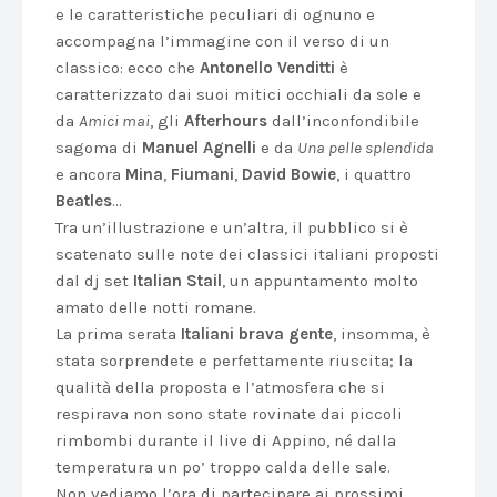
e le caratteristiche peculiari di ognuno e
accompagna l’immagine con il verso di un
classico: ecco che
Antonello Venditti
è
caratterizzato dai suoi mitici occhiali da sole e
da
Amici mai
, gli
Afterhours
dall’inconfondibile
sagoma di
Manuel Agnelli
e da
Una pelle splendida
e ancora
Mina
,
Fiumani
,
David Bowie
, i quattro
Beatles
…
Tra un’illustrazione e un’altra, il pubblico si è
scatenato sulle note dei classici italiani proposti
dal dj set
Italian Stail
, un appuntamento molto
amato delle notti romane.
La prima serata
Italiani brava gente
, insomma, è
stata sorprendete e perfettamente riuscita; la
qualità della proposta e l’atmosfera che si
respirava non sono state rovinate dai piccoli
rimbombi durante il live di Appino, né dalla
temperatura un po’ troppo calda delle sale.
Non vediamo l’ora di partecipare ai prossimi