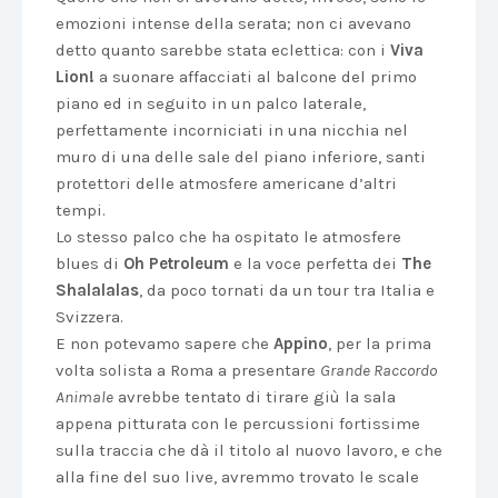
emozioni intense della serata; non ci avevano
detto quanto sarebbe stata eclettica: con i
Viva
Lion!
a suonare affacciati al balcone del primo
piano ed in seguito in un palco laterale,
perfettamente incorniciati in una nicchia nel
muro di una delle sale del piano inferiore, santi
protettori delle atmosfere americane d’altri
tempi.
Lo stesso palco che ha ospitato le atmosfere
blues di
Oh Petroleum
e la voce perfetta dei
The
Shalalalas
, da poco tornati da un tour tra Italia e
Svizzera.
E non potevamo sapere che
Appino
, per la prima
volta solista a Roma a presentare
Grande Raccordo
Animale
avrebbe tentato di tirare giù la sala
appena pitturata con le percussioni fortissime
sulla traccia che dà il titolo al nuovo lavoro, e che
alla fine del suo live, avremmo trovato le scale