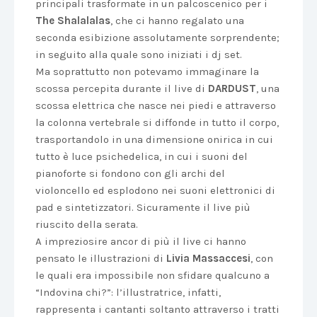
principali trasformate in un palcoscenico per i
The Shalalalas
, che ci hanno regalato una
seconda esibizione assolutamente sorprendente;
in seguito alla quale sono iniziati i dj set.
Ma soprattutto non potevamo immaginare la
scossa percepita durante il live di
DARDUST
, una
scossa elettrica che nasce nei piedi e attraverso
la colonna vertebrale si diffonde in tutto il corpo,
trasportandolo in una dimensione onirica in cui
tutto è luce psichedelica, in cui i suoni del
pianoforte si fondono con gli archi del
violoncello ed esplodono nei suoni elettronici di
pad e sintetizzatori. Sicuramente il live più
riuscito della serata.
A impreziosire ancor di più il live ci hanno
pensato le illustrazioni di
Livia Massaccesi
, con
le quali era impossibile non sfidare qualcuno a
“Indovina chi?”: l’illustratrice, infatti,
rappresenta i cantanti soltanto attraverso i tratti