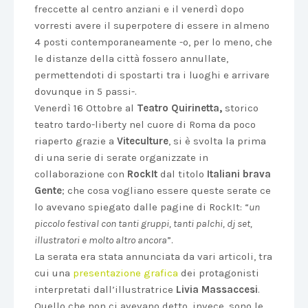
freccette al centro anziani e il venerdì dopo
vorresti avere il superpotere di essere in almeno
4 posti contemporaneamente -o, per lo meno, che
le distanze della città fossero annullate,
permettendoti di spostarti tra i luoghi e arrivare
dovunque in 5 passi-.
Venerdì 16 Ottobre al
Teatro Quirinetta,
storico
teatro tardo-liberty nel cuore di Roma da poco
riaperto grazie a
Viteculture
, si è svolta la prima
di una serie di serate organizzate in
collaborazione con
RockIt
dal titolo
Italiani brava
Gente
; che cosa vogliano essere queste serate ce
lo avevano spiegato dalle pagine di RockIt: “
un
piccolo festival con tanti gruppi, tanti palchi, dj set,
illustratori e molto altro ancora
”.
La serata era stata annunciata da vari articoli, tra
cui una
presentazione grafica
dei protagonisti
interpretati dall’illustratrice
Livia Massaccesi
.
Quello che non ci avevano detto, invece, sono le