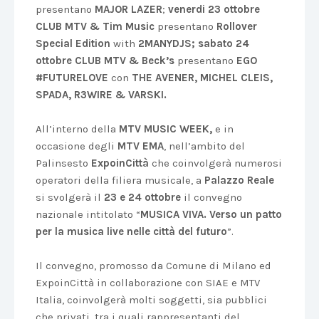
presentano
MAJOR LAZER
;
venerdi 23 ottobre
CLUB MTV & Tim Music
presentano
Rollover
Special Edition
with
2MANYDJS; sabato 24
ottobre CLUB MTV & Beck’s
presentano
EGO
#FUTURELOVE
con
THE AVENER, MICHEL CLEIS,
SPADA, R3WIRE & VARSKI.
All’interno della
MTV MUSIC WEEK,
e in
occasione degli
MTV EMA
, nell’ambito del
Palinsesto
ExpoinCittà
che coinvolgerà numerosi
operatori della filiera musicale, a
Palazzo Reale
si svolgerà il
23 e 24 ottobre
il convegno
nazionale intitolato “
MUSICA VIVA. Verso un patto
per la musica live nelle città del futuro
”.
Il convegno, promosso da Comune di Milano ed
ExpoinCittà in collaborazione con SIAE e MTV
Italia, coinvolgerà molti soggetti, sia pubblici
che privati, tra i quali rappresentanti del