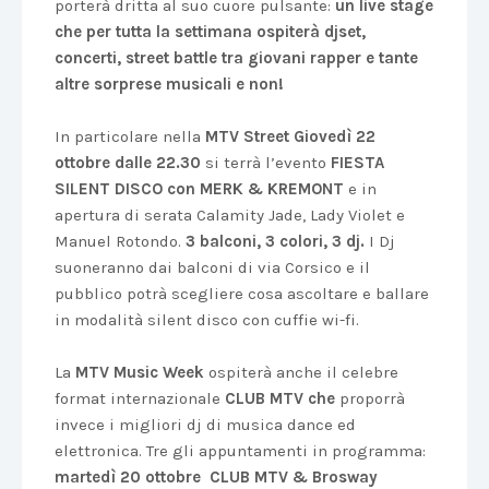
porterà dritta al suo cuore pulsante:
un live stage
che per tutta la settimana ospiterà djset,
concerti, street battle tra giovani rapper e tante
altre sorprese musicali e non!
In particolare nella
MTV Street Giovedì 22
ottobre dalle 22.30
si terrà l’evento
FIESTA
SILENT DISCO con MERK & KREMONT
e in
apertura di serata Calamity Jade, Lady Violet e
Manuel Rotondo.
3 balconi, 3 colori, 3 dj.
I Dj
suoneranno dai balconi di via Corsico e il
pubblico potrà scegliere cosa ascoltare e ballare
in modalità silent disco con cuffie wi-fi.
La
MTV Music Week
ospiterà anche il celebre
format internazionale
CLUB MTV che
proporrà
invece i migliori dj di musica dance ed
elettronica. Tre gli appuntamenti in programma:
martedì 20 ottobre CLUB MTV & Brosway