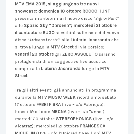
MTV EMA 2015, si aggiungono tre nuovi
showcase: domenica 18 ottobre ROCCO HUNT
presenta in anteprima il nuovo disco
“Signor Hunt”
allo
Spazio Sky “Darsena
”
; mercoledì 21 ottobre
il cantautore BUGO
si esibirà sulle note del nuovo
disco “
Arrivano i nostri
” alla
Liuteria Jacaranda
che
si trova lungo la
MTV Street
di via Corsico;
venerdì 23 ottobre
gli
ZERO ASSOLUTO
saranno
protagonisti di un suggestivo live acustico
sempre alla
Liuteria Jacaranda
lungo la
MTV
Street
.
Tra gli altri eventi già annunciati in programma
durante la
MTV MUSIC WEEK
ricordiamo: sabato
17 ottobre
FABRI FIBRA
(live – c/o Fabrique);
lunedì 19 ottobre
MECNA
(live – c/o Tunnel);
martedì 20 ottobre
STEREOPHONICS
(live – c/o
Alcatraz); mercoledì 21 ottobre
FRANCESCA
MICHELIN
(LIVE – c/o l’Unicredit Pavilion)
MTV