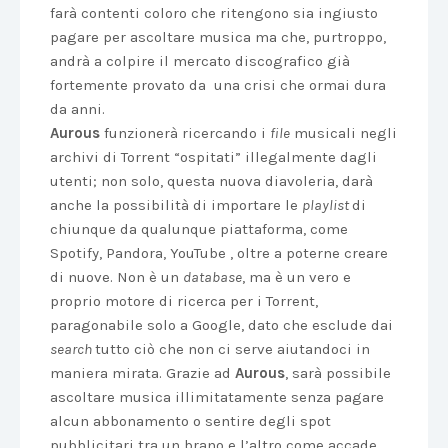
farà contenti coloro che ritengono sia ingiusto
pagare per ascoltare musica ma che, purtroppo,
andrà a colpire il mercato discografico già
fortemente provato da una crisi che ormai dura
da anni.
Aurous
funzionerà ricercando i
file
musicali negli
archivi di Torrent “ospitati” illegalmente dagli
utenti; non solo, questa nuova diavoleria, darà
anche la possibilità di importare le
playlist
di
chiunque da qualunque piattaforma, come
Spotify, Pandora, YouTube , oltre a poterne creare
di nuove. Non è un
database
, ma è un vero e
proprio motore di ricerca per i Torrent,
paragonabile solo a Google, dato che esclude dai
search
tutto ciò che non ci serve aiutandoci in
maniera mirata. Grazie ad
Aurous
, sarà possibile
ascoltare musica illimitatamente senza pagare
alcun abbonamento o sentire degli spot
pubblicitari tra un brano e l’altro come accade,