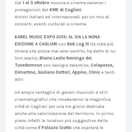
Dal
1 al 3 ottobre
musica e cinema saranno i
protagonisti del
KME di Cagliari
.
Artisti italiani ed internazionali per un mix di
concerti, eventi culturali e cinema.
KAREL MUSIC EXPO 2015: AL VIA LA NONA
EDIZIONE A CAGLIARI
con
Bob Log III
(la roba più
strana che possa mai aver sentito, ha detto di lui
Tom Waits),
Blaine Leslie Reininge dei
Tuxedomoon
con Georgio Valentino,
Colapesce,
Dimartino, Giuliano Dottori
,
Appino
,
Clinic
e tanti
altri.
Un ampio ventaglio di generi musicali e stili
cinematografici che invaderanno la magnifica
città di Cagliari per una tre giorni dedicata
anche alla valorizzazione del territorio. In primo
piano infatti le location più suggestive della
città come
il Palazzo Siotto
che ospiterà le