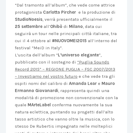
“Dal tramonto all’album”, che vede come attrice
protagonista
Carlotta Pircher
e la produzione di
StudioNoesis
, verrà presentato ufficialmente il
25 settembre
all’
Ohibò
di
Milano
, data cui
seguirà un tour nelle principali città italiane, tra
cui il 4 ottobre al
#NUOVOMEI2015
all’interno del
festival “MeiD in Italy”.
L’uscita dell’album “
L’universo elegante
”,
pubblicato con il sostegno di
“Puglia Sounds
Record 2015” – REGIONE PUGLIA – FSC 2007/2013
– Investiamo nel vostro futuro
e che vede tra gli
ospiti nomi del calibro di
Amanda Lear
e
Mauro
Ermanno Giovanardi
, rappresenta quindi una
modalità di promozione non convenzionale con la
quale
MArteLabel
conferma nuovamente la sua
natura eclettica, puntando su progetti dall’alto
tasso artistico che vanno oltre la musica, con lo
stesso De Rubertis impegnato nelle molteplici