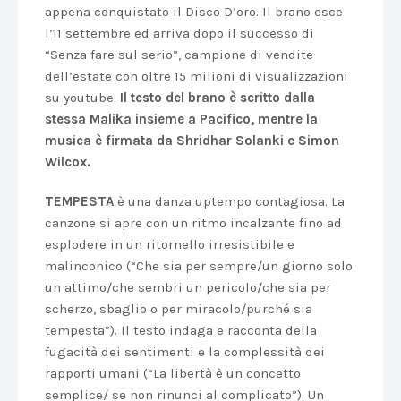
appena conquistato il Disco D’oro. Il brano esce
l’11 settembre ed arriva dopo il successo di
“Senza fare sul serio”, campione di vendite
dell’estate con oltre 15 milioni di visualizzazioni
su youtube.
Il testo del brano è scritto dalla
stessa Malika insieme a Pacifico, mentre la
musica è firmata da Shridhar Solanki e Simon
Wilcox
.
TEMPESTA
è una danza uptempo contagiosa. La
canzone si apre con un ritmo incalzante fino ad
esplodere in un ritornello irresistibile e
malinconico (“Che sia per sempre/un giorno solo
un attimo/che sembri un pericolo/che sia per
scherzo, sbaglio o per miracolo/purché sia
tempesta”). Il testo indaga e racconta della
fugacità dei sentimenti e la complessità dei
rapporti umani (“La libertà è un concetto
semplice/ se non rinunci al complicato”). Un